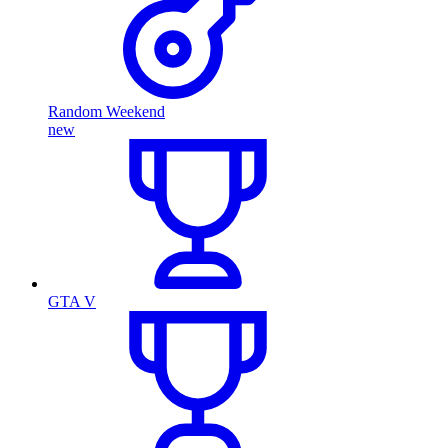
Random Weekend
new
GTA V