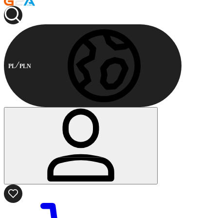
PL
PLN