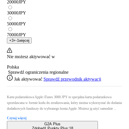
20000
JPY
30000
JPY
50000
JPY
70000
JPY
+
3
+
-1
więcej
Nie możesz aktywować w
Polska
Sprawdź ograniczenia regionalne
Jak aktywować
Sprawdź przewodnik aktywacji
Karta podarunkowa Apple iTunes 3000 JPY to specjalna karta podarunkowa
sprzedawana w formie kodu do zrealizowania, który można wykorzystać do dodania
dodatkowych funduszy do wybranego konta Apple. Możesz ją użyć samodzie ...
Czytaj więcej
G2A Plus
Zdobądź Punkty Plus:
18