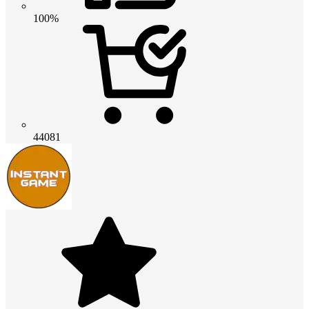
100%
44081