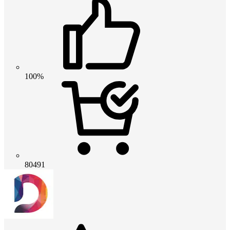
100%
80491