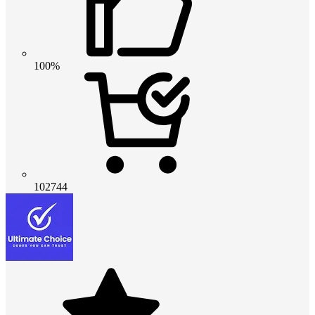
100%
102744