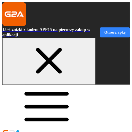
15% zniżki z kodem APP15 na pierwszy zakup w
Otwórz apkę
aplikacji