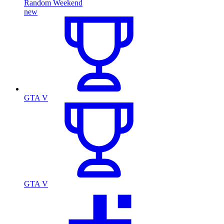
Random Weekend
new
GTA V
GTA V