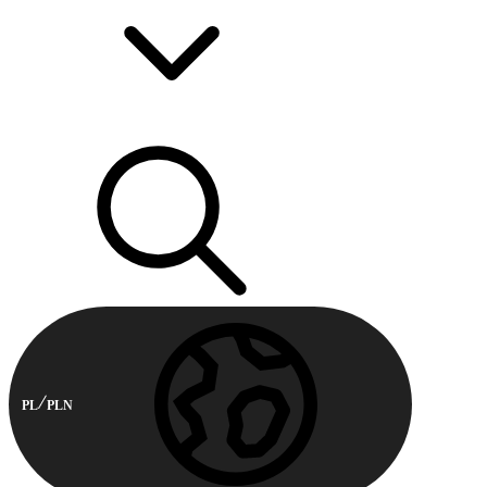
PL
PLN