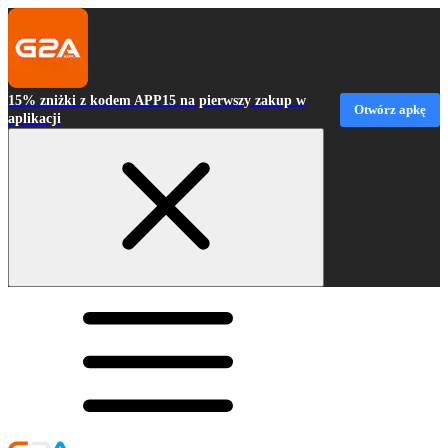
15% zniżki z kodem APP15 na pierwszy zakup w
Otwórz apkę
aplikacji