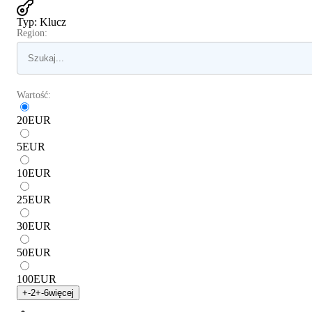
Typ
:
Klucz
Region:
Wartość:
20
EUR
5
EUR
10
EUR
25
EUR
30
EUR
50
EUR
100
EUR
+
-2
+
-6
więcej