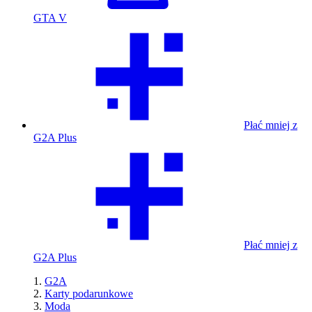
GTA V
Płać mniej z
G2A Plus
Płać mniej z
G2A Plus
G2A
Karty podarunkowe
Moda