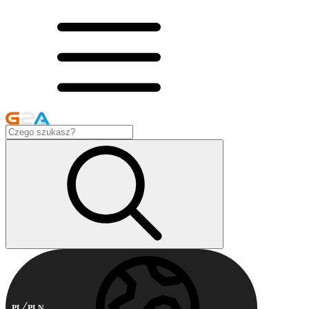
PL
PLN