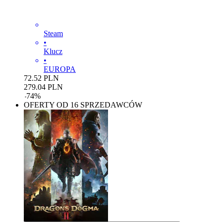
Steam
•
Klucz
•
EUROPA
72.52
PLN
279.04
PLN
-
74
%
OFERTY OD 16 SPRZEDAWCÓW