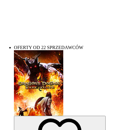
Need more RPG action? These should scratch that
itch!
OFERTY OD 22 SPRZEDAWCÓW