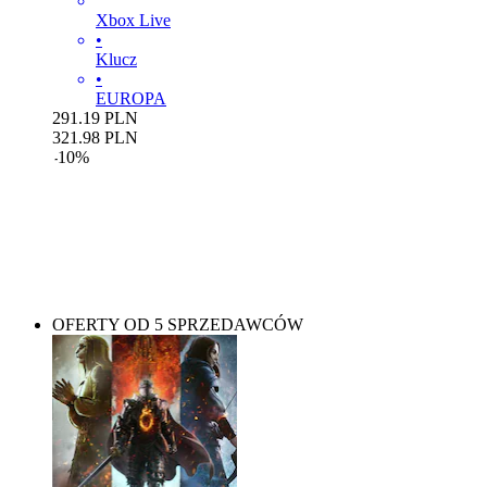
Xbox Live
•
Klucz
•
EUROPA
291.19
PLN
321.98
PLN
-
10
%
Choose your edition
OFERTY OD 5 SPRZEDAWCÓW