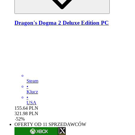
Dragon's Dogma 2 Deluxe Edition PC
Steam
•
Klucz
•
USA
155.64
PLN
321.98
PLN
-
52
%
OFERTY OD 11 SPRZEDAWCÓW