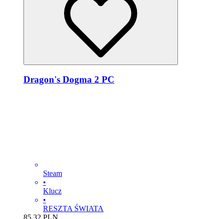
Dragon's Dogma 2 PC
Steam
•
Klucz
•
RESZTA ŚWIATA
85.32
PLN