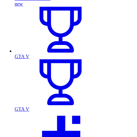
new
GTA V
GTA V