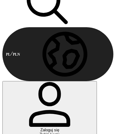
PL
PLN
Zaloguj się