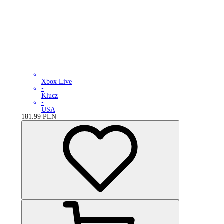
Xbox Live
•
Klucz
•
USA
181.99
PLN