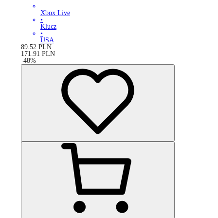
Xbox Live
•
Klucz
•
USA
89.52
PLN
171.91
PLN
-
48
%