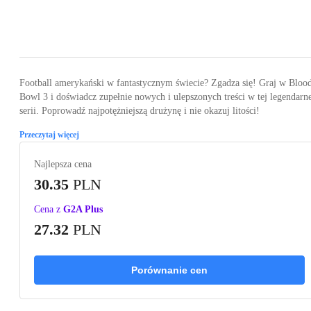
Loading...
Loading...
Loading...
Loading...
Loading
Football amerykański w fantastycznym świecie? Zgadza się! Graj w Bloo
Bowl 3 i doświadcz zupełnie nowych i ulepszonych treści w tej legendarn
serii. Poprowadź najpotężniejszą drużynę i nie okazuj litości!
Przeczytaj więcej
Najlepsza cena
30.35
PLN
Cena z
G2A Plus
27.32
PLN
Porównanie cen