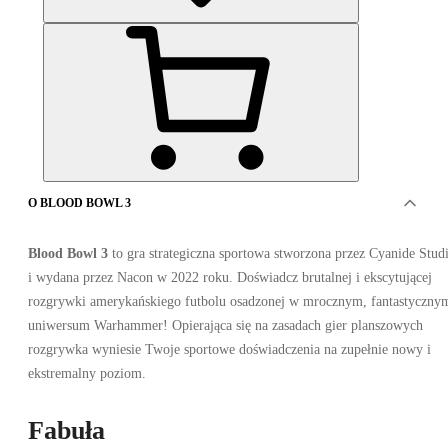
O BLOOD BOWL 3
30
z 30 pozycji
Blood Bowl 3
to gra strategiczna sportowa stworzona przez Cyanide Stud
i wydana przez Nacon w 2022 roku. Doświadcz brutalnej i ekscytującej
Poprzednia
Strona
2
/
2
rozgrywki amerykańskiego futbolu osadzonej w mrocznym, fantastyczny
uniwersum Warhammer! Opierająca się na zasadach gier planszowych
rozgrywka wyniesie Twoje sportowe doświadczenia na zupełnie nowy i
Advertisement
ekstremalny poziom.
SPONSOROWANA
Fabuła