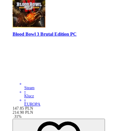
Blood Bowl 3 Brutal Edition PC
Steam
•
Klucz
•
EUROPA
147.85
PLN
214.90
PLN
-
31
%