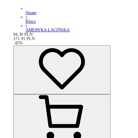
Steam
•
Klucz
•
AMERYKA ŁACIŃSKA
94.30
PLN
171.91
PLN
-
45
%