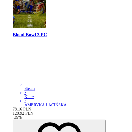
Blood Bowl 3 PC
Steam
•
Klucz
•
AMERYKA ŁACIŃSKA
78.16
PLN
128.92
PLN
-
39
%