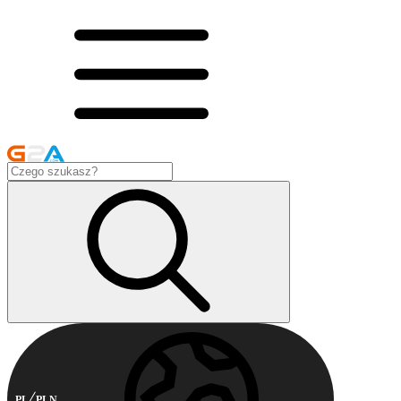
PL
PLN