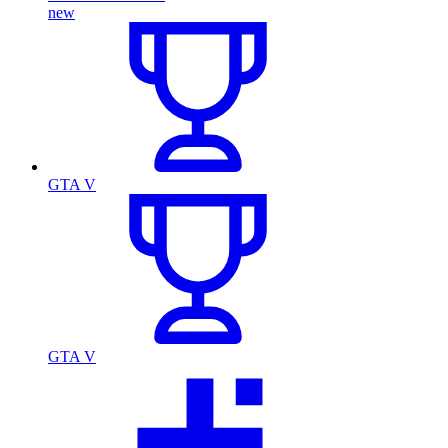
new
GTA V
GTA V