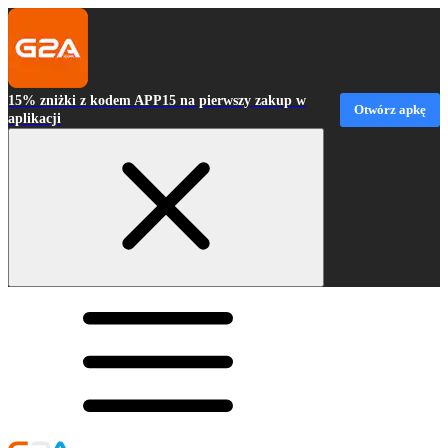
15% zniżki z kodem APP15 na pierwszy zakup w
Otwórz apkę
aplikacji