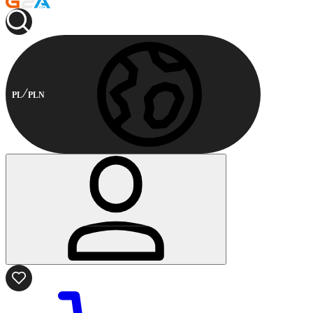
PL
PLN