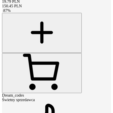
19.79
PLN
150.45
PLN
-
87
%
Dream_codes
Świetny sprzedawca