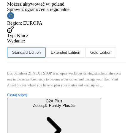
Możesz aktywować w:
poland
Sprawdź ograniczenia regionalne
Region
:
EUROPA
Typ
:
Klucz
Wydanie:
Standard Edition
Extended Edition
Gold Edition
Bus Simulator 21 NEXT STOP is an open-world bus driving simulator, the sixth
one in the series. Get ready to become a bus driver and manage your fleet. Visit
Angel Shores where you have to plan your routes and keep up wi ...
Czytaj więcej
G2A Plus
Zdobądź Punkty Plus:
35