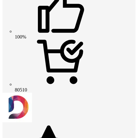
100%
80510