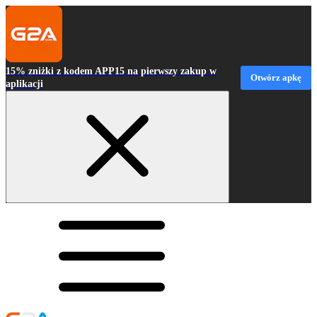
15% zniżki z kodem APP15 na pierwszy zakup w
Otwórz apkę
aplikacji