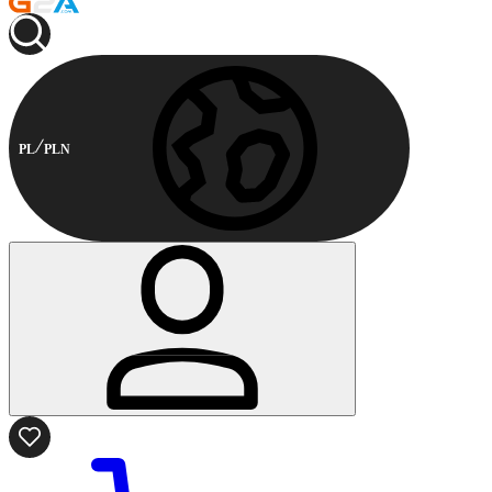
PL
PLN