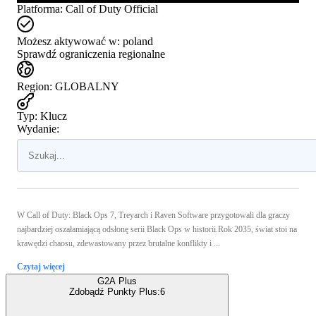
Platforma
:
Call of Duty Official
Możesz aktywować w:
poland
Sprawdź ograniczenia regionalne
Region
:
GLOBALNY
Typ
:
Klucz
Wydanie:
W Call of Duty: Black Ops 7, Treyarch i Raven Software przygotowali dla graczy
najbardziej oszałamiającą odsłonę serii Black Ops w historii.Rok 2035, świat stoi na
krawędzi chaosu, zdewastowany przez brutalne konflikty i ...
Czytaj więcej
G2A Plus
Zdobądź Punkty Plus:
6