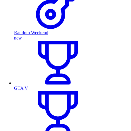
Random Weekend
new
GTA V