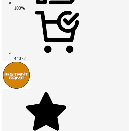
100%
44072