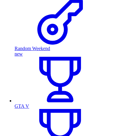
Random Weekend
new
GTA V