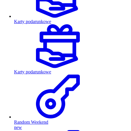
Karty podarunkowe
Karty podarunkowe
Random Weekend
new