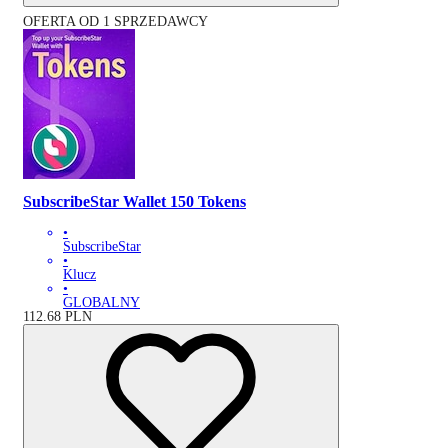
OFERTA OD 1 SPRZEDAWCY
SubscribeStar Wallet 150 Tokens
•
SubscribeStar
•
Klucz
•
GLOBALNY
112.68
PLN