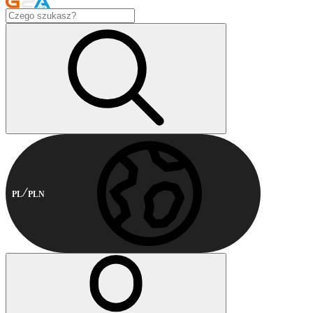
PL
PLN