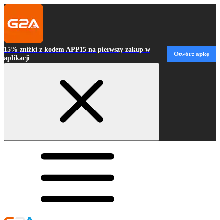
15% zniżki z kodem APP15 na pierwszy zakup w
Otwórz apkę
aplikacji