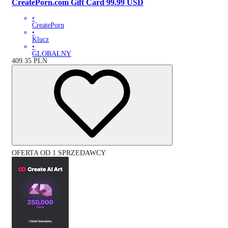
CreatePorn.com Gift Card 99.99 USD
•
CreatePorn
•
Klucz
•
GLOBALNY
409.35
PLN
OFERTA OD 1 SPRZEDAWCY