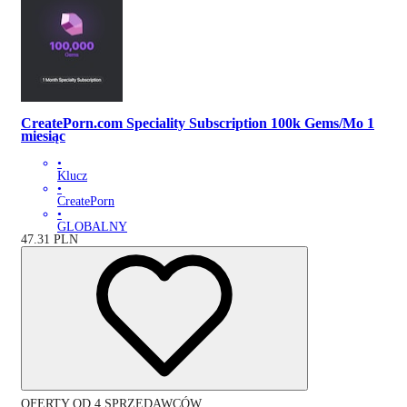
CreatePorn.com Speciality Subscription 100k Gems/Mo 1
miesiąc
•
Klucz
•
CreatePorn
•
GLOBALNY
47.31
PLN
OFERTY OD 4 SPRZEDAWCÓW