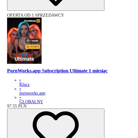
OFERTA OD 1 SPRZEDAWCY
PornWorks.app Subscription Ultimate 1 miesiąc
•
Klucz
•
pornworks.app
•
GLOBALNY
97.55
PLN