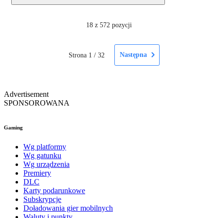
18
z 572 pozycji
Następna
Strona
1
/
32
Advertisement
SPONSOROWANA
Gaming
Wg platformy
Wg gatunku
Wg urządzenia
Premiery
DLC
Karty podarunkowe
Subskrypcje
Doładowania gier mobilnych
Waluty i punkty