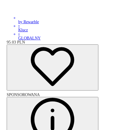
by Rewarble
•
Klucz
•
GLOBALNY
95.03
PLN
SPONSOROWANA