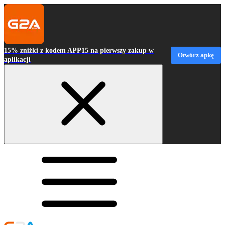
15% zniżki z kodem APP15 na pierwszy zakup w
Otwórz apkę
aplikacji