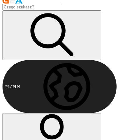
PL
PLN