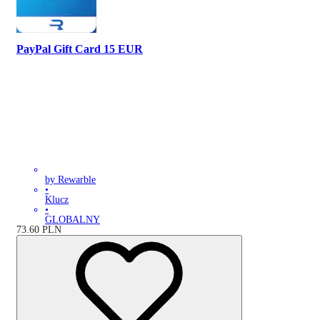
PayPal Gift Card 15 EUR
by Rewarble
•
Klucz
•
GLOBALNY
73.60
PLN