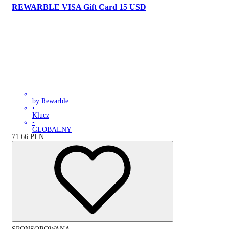
REWARBLE VISA Gift Card 15 USD
by Rewarble
•
Klucz
•
GLOBALNY
71.66
PLN