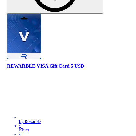
REWARBLE VISA Gift Card 5 USD
by Rewarble
•
Klucz
•