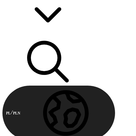
PL
PLN