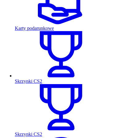
Karty podarunkowe
Skrzynki CS2
Skrzynki CS2