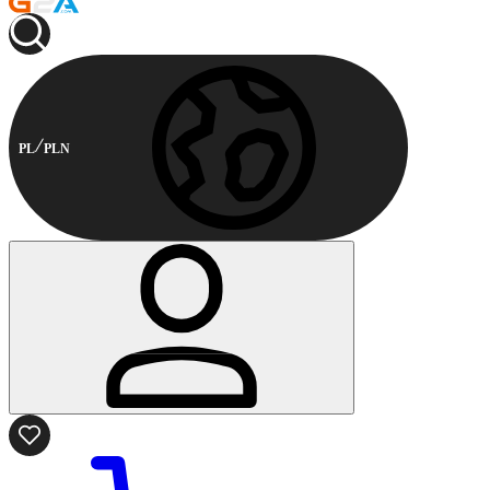
PL
PLN