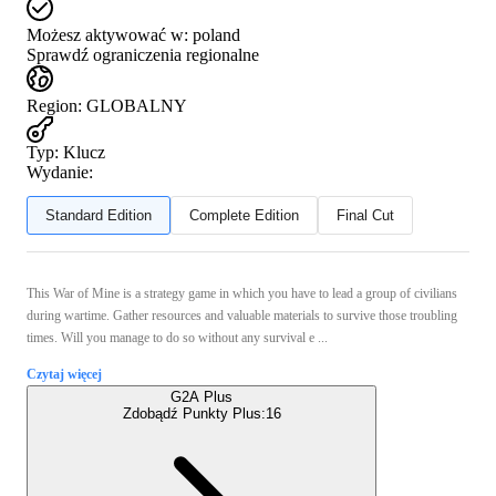
Możesz aktywować w:
poland
Sprawdź ograniczenia regionalne
Region
:
GLOBALNY
Typ
:
Klucz
Wydanie:
Standard Edition
Complete Edition
Final Cut
This War of Mine is a strategy game in which you have to lead a group of civilians
during wartime. Gather resources and valuable materials to survive those troubling
times. Will you manage to do so without any survival e ...
Czytaj więcej
G2A Plus
Zdobądź Punkty Plus:
16