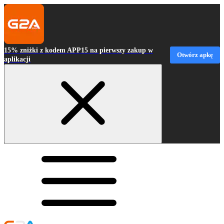
15% zniżki z kodem APP15 na pierwszy zakup w
Otwórz apkę
aplikacji