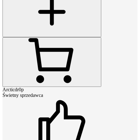
Arcticdr0p
Świetny sprzedawca