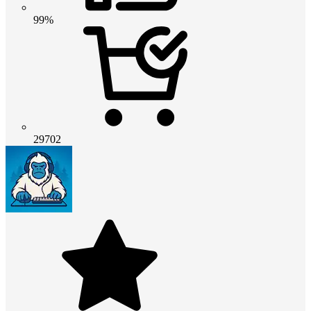
99%
29702