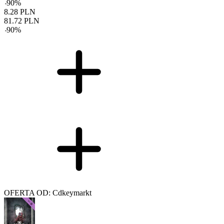
-
90
%
8.28
PLN
81.72
PLN
-
90
%
OFERTA OD: Cdkeymarkt