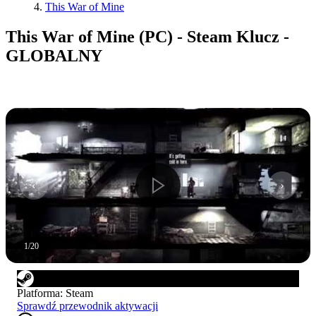
This War of Mine
This War of Mine (PC) - Steam Klucz -
GLOBALNY
1
/
20
Platforma
:
Steam
Sprawdź przewodnik aktywacji