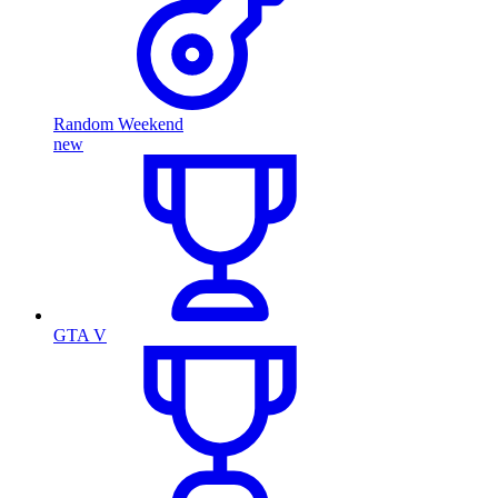
Random Weekend
new
GTA V