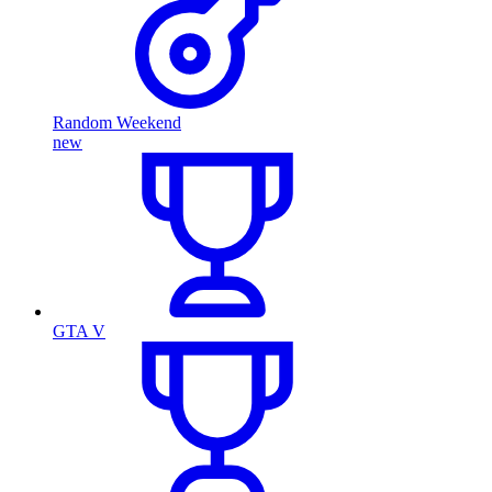
Random Weekend
new
GTA V