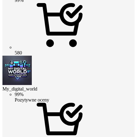
99%
580
My_digital_world
99%
Pozytywne oceny