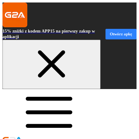
15% zniżki z kodem APP15 na pierwszy zakup w
Otwórz apkę
aplikacji