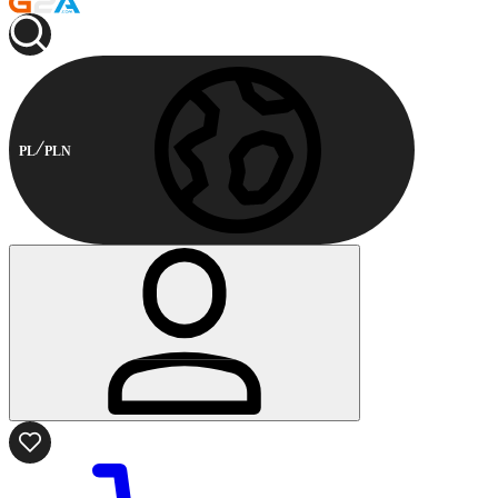
PL
PLN