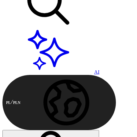
AI
PL
PLN