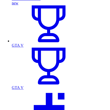
new
GTA V
GTA V