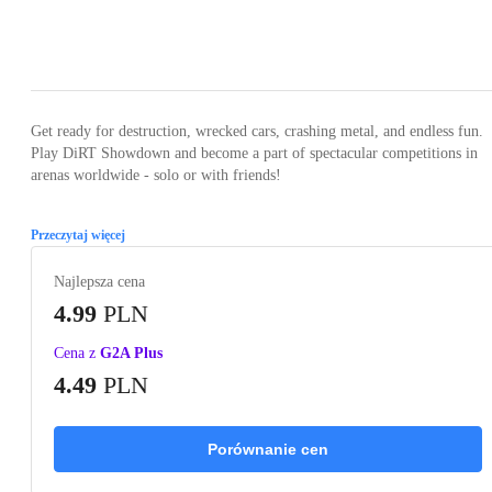
Loading...
Loading...
Loading...
Loading...
Loading
Get ready for destruction, wrecked cars, crashing metal, and endless fun.
Play DiRT Showdown and become a part of spectacular competitions in
arenas worldwide - solo or with friends!
Przeczytaj więcej
Najlepsza cena
4.99
PLN
Cena z
G2A Plus
4.49
PLN
Porównanie cen