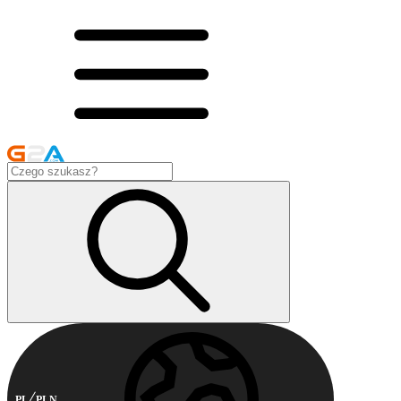
PL
PLN