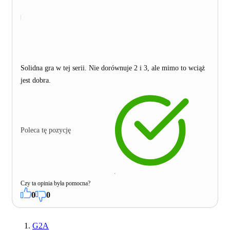
Solidna gra w tej serii. Nie dorównuje 2 i 3, ale mimo to wciąż
jest dobra.
Poleca tę pozycję
Czy ta opinia była pomocna?
0
0
G2A