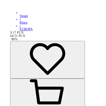
Steam
•
Klucz
•
EUROPA
9.17
PLN
64.51
PLN
-
86
%