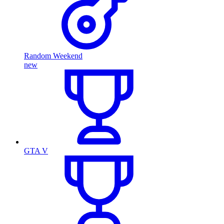
Random Weekend
new
GTA V