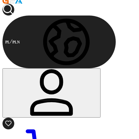
PL
PLN