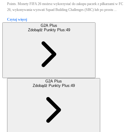
Points. Monety FIFA 26 możesz wykorzystać do zakupu paczek z piłkarzami w FC
26, wykonywania wyzwań Squad Building Challenges (SBC) lub po prostu ...
Czytaj więcej
G2A Plus
Zdobądź Punkty Plus:
49
G2A Plus
Zdobądź Punkty Plus:
49