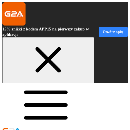
15% zniżki z kodem APP15 na pierwszy zakup w
Otwórz apkę
aplikacji