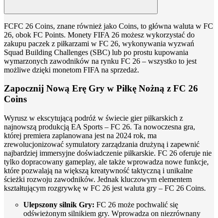
FCFC 26 Coins, znane również jako Coins, to główna waluta w FC
26, obok FC Points. Monety FIFA 26 możesz wykorzystać do
zakupu paczek z piłkarzami w FC 26, wykonywania wyzwań
Squad Building Challenges (SBC) lub po prostu kupowania
wymarzonych zawodników na rynku FC 26 – wszystko to jest
możliwe dzięki monetom FIFA na sprzedaż.
Zapocznij Nową Erę Gry w Piłkę Nożną z FC 26
Coins
Wyrusz w ekscytującą podróż w świecie gier piłkarskich z
najnowszą produkcją EA Sports – FC 26. Ta nowoczesna gra,
której premiera zaplanowana jest na 2024 rok, ma
zrewolucjonizować symulatory zarządzania drużyną i zapewnić
najbardziej immersyjne doświadczenie piłkarskie. FC 26 oferuje nie
tylko dopracowany gameplay, ale także wprowadza nowe funkcje,
które pozwalają na większą kreatywność taktyczną i unikalne
ścieżki rozwoju zawodników. Jednak kluczowym elementem
kształtującym rozgrywkę w FC 26 jest waluta gry – FC 26 Coins.
Ulepszony silnik Gry:
FC 26 może pochwalić się
odświeżonym silnikiem gry. Wprowadza on niezrównany