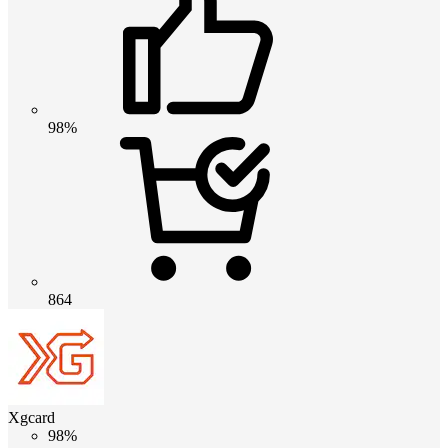
98%
864
Xgcard
98%