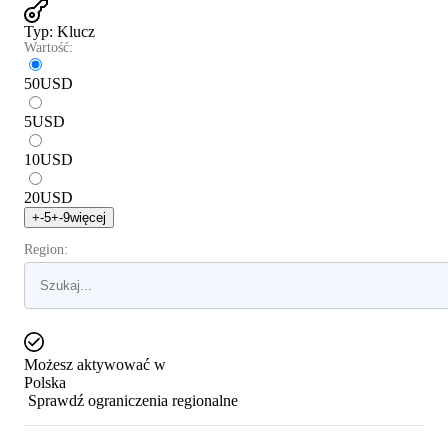
Typ
:
Klucz
Wartość:
50
USD
5
USD
10
USD
20
USD
+
-5
+
-9
więcej
Region:
Możesz aktywować w
Polska
Sprawdź ograniczenia regionalne