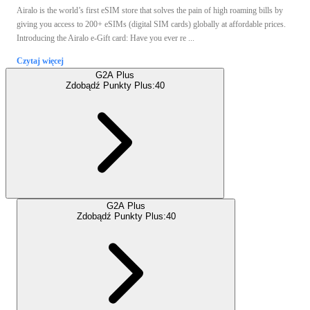
Airalo is the world’s first eSIM store that solves the pain of high roaming bills by
giving you access to 200+ eSIMs (digital SIM cards) globally at affordable prices.
Introducing the Airalo e-Gift card: Have you ever re ...
Czytaj więcej
G2A Plus
Zdobądź Punkty Plus:
40
G2A Plus
Zdobądź Punkty Plus:
40