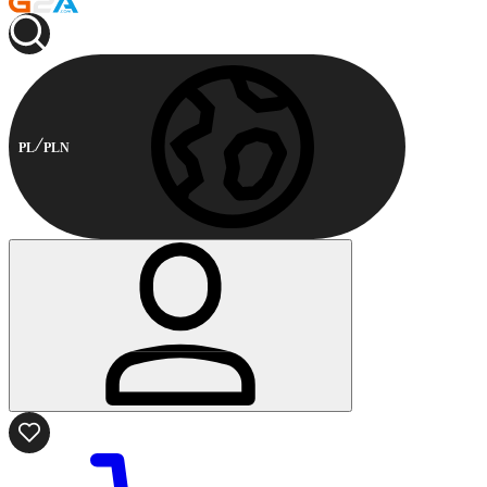
PL
PLN