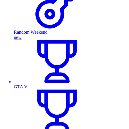
Random Weekend
new
GTA V