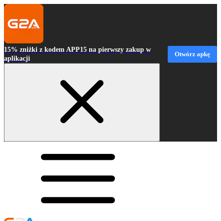
15% zniżki z kodem APP15 na pierwszy zakup w
Otwórz apkę
aplikacji