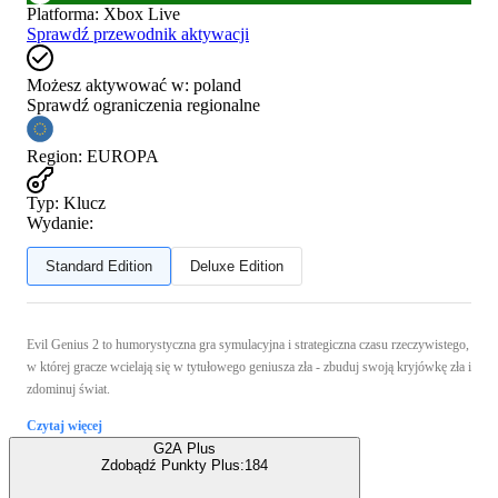
Platforma
:
Xbox Live
Sprawdź przewodnik aktywacji
Możesz aktywować w:
poland
Sprawdź ograniczenia regionalne
Region
:
EUROPA
Typ
:
Klucz
Wydanie:
Standard Edition
Deluxe Edition
Evil Genius 2 to humorystyczna gra symulacyjna i strategiczna czasu rzeczywistego,
w której gracze wcielają się w tytułowego geniusza zła - zbuduj swoją kryjówkę zła i
zdominuj świat.
Czytaj więcej
G2A Plus
Zdobądź Punkty Plus:
184