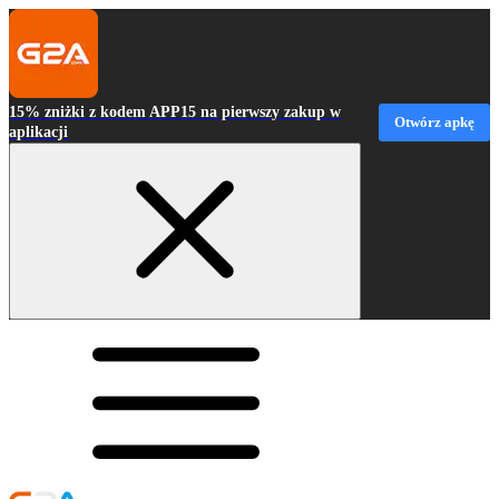
15% zniżki z kodem APP15 na pierwszy zakup w
Otwórz apkę
aplikacji