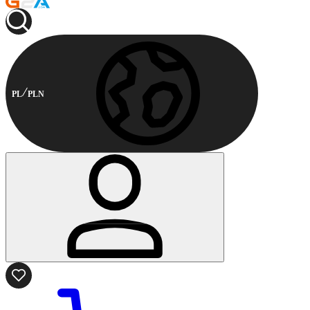
PL
PLN