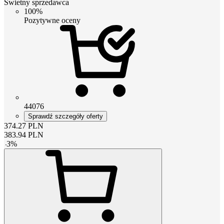
Świetny sprzedawca
100%
Pozytywne oceny
44076
Sprawdź szczegóły oferty
374.27
PLN
383.94
PLN
-
3
%