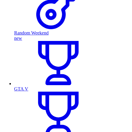
Random Weekend
new
GTA V