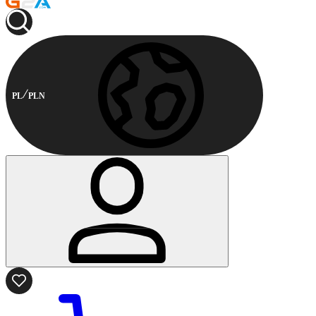
PL
PLN