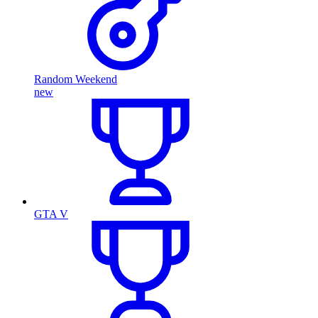
Random Weekend
new
GTA V