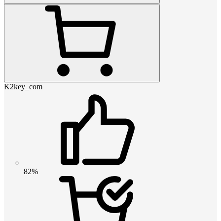
K2key_com
82%