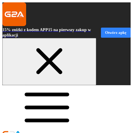
15% zniżki z kodem APP15 na pierwszy zakup w
Otwórz apkę
aplikacji