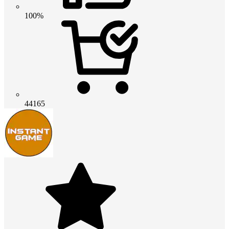
100%
44165