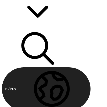
PL
PLN