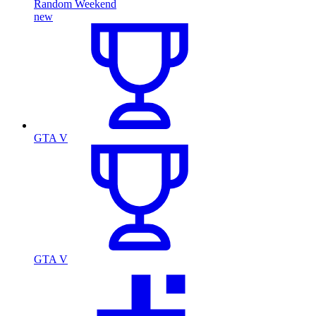
Random Weekend
new
GTA V
GTA V