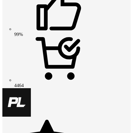
99%
4464