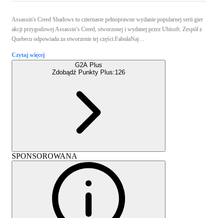
Assassin's Creed Shadows to czternaste pełnoprawne wydanie popularnej serii gier
akcji przygodowej Assassin’s Creed, stworzonej i wydanej przez Ubisoft. Zespół z
Quebecu odpowiada za stworzenie tej części.FabułaNaj ...
Czytaj więcej
G2A Plus
Zdobądź Punkty Plus:
126
SPONSOROWANA