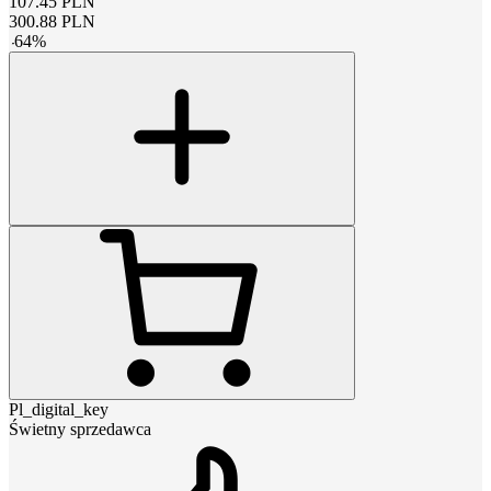
107.45
PLN
300.88
PLN
-
64
%
Pl_digital_key
Świetny sprzedawca