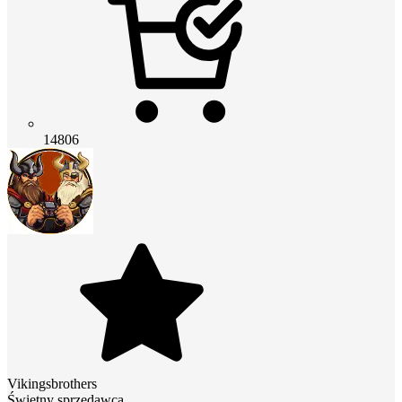
14806
Vikingsbrothers
Świetny sprzedawca