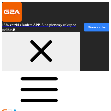
15% zniżki z kodem APP15 na pierwszy zakup w
Otwórz apkę
aplikacji