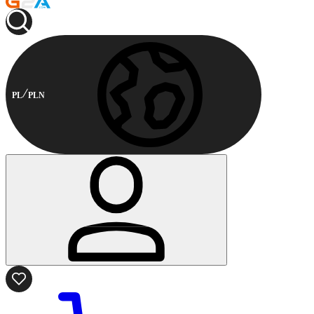
PL
PLN