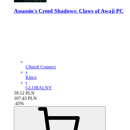
Assassin's Creed Shadows: Claws of Awaji PC
Ubisoft Connect
•
Klucz
•
GLOBALNY
59.12
PLN
107.43
PLN
-
45
%