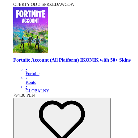
OFERTY OD 3 SPRZEDAWCÓW
Fortnite Account (All Platform) IKONIK with 50+ Skins
•
Fortnite
•
Konto
•
GLOBALNY
794.30
PLN