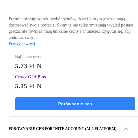
Fortnite oferuje szeroki wybór skinów, dzięki którym gracze mogą
dostosować swoje postacie. Skiny te nie tylko zmieniają wygląd postaci
gracza, ale również mają unikalne cechy i animacje.Przygotuj się, aby
podnieść swój ...
Przeczytaj więcej
Najlepsza cena
5.73
PLN
Cena z
G2A Plus
5.15
PLN
Porównanie cen
PORÓWNANIE CEN FORTNITE ACCOUNT (ALL PLATFORM)