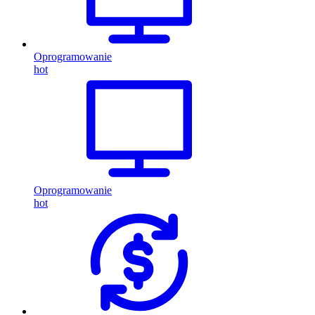
Oprogramowanie
hot
Oprogramowanie
hot