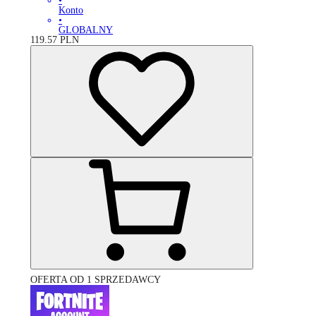
•
Konto
•
GLOBALNY
119.57
PLN
OFERTA OD 1 SPRZEDAWCY