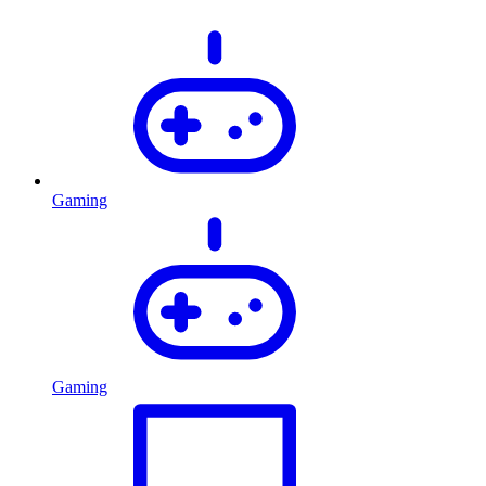
Gaming
Gaming