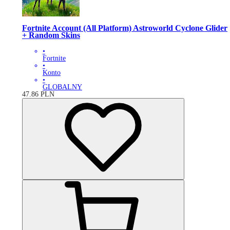
Fortnite Account (All Platform) Astroworld Cyclone Glider
+ Random Skins
•
Fortnite
•
Konto
•
GLOBALNY
47.86
PLN