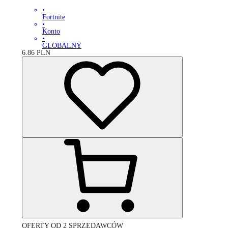
•
Fortnite
•
Konto
•
GLOBALNY
6.86
PLN
OFERTY OD 2 SPRZEDAWCÓW