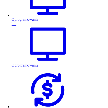
Oprogramowanie
hot
Oprogramowanie
hot