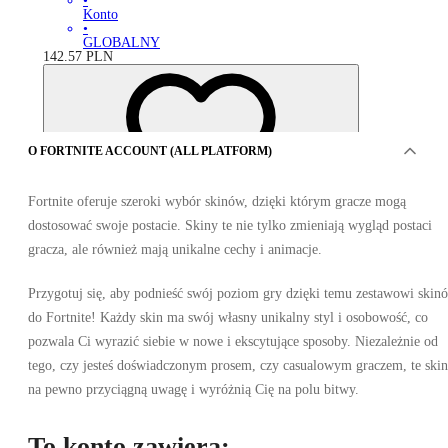
•
Konto
•
GLOBALNY
142.57
PLN
O FORTNITE ACCOUNT (ALL PLATFORM)
Fortnite oferuje szeroki wybór skinów, dzięki którym gracze mogą
dostosować swoje postacie. Skiny te nie tylko zmieniają wygląd postaci
gracza, ale również mają unikalne cechy i animacje.
Przygotuj się, aby podnieść swój poziom gry dzięki temu zestawowi skin
do Fortnite! Każdy skin ma swój własny unikalny styl i osobowość, co
pozwala Ci wyrazić siebie w nowe i ekscytujące sposoby. Niezależnie od
tego, czy jesteś doświadczonym prosem, czy casualowym graczem, te ski
na pewno przyciągną uwagę i wyróżnią Cię na polu bitwy.
OFERTY OD 4 SPRZEDAWCÓW
To konto zawiera: