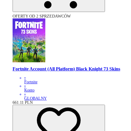
OFERTY OD 2 SPRZEDAWCÓW
Fortnite Account (All Platform) Black Knight 73 Skins
•
Fortnite
•
Konto
•
GLOBALNY
661.11
PLN