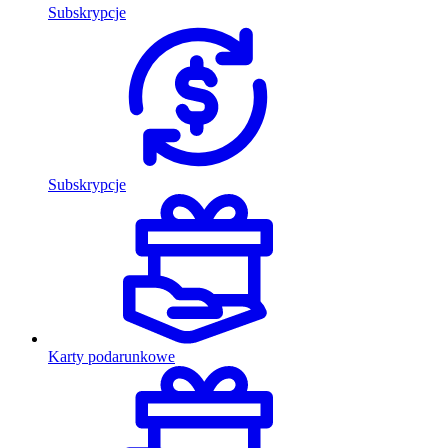
Subskrypcje
Subskrypcje
Karty podarunkowe