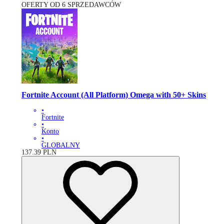
OFERTY OD 6 SPRZEDAWCÓW
Fortnite Account (All Platform) Omega with 50+ Skins
•
Fortnite
•
Konto
•
GLOBALNY
137.39
PLN