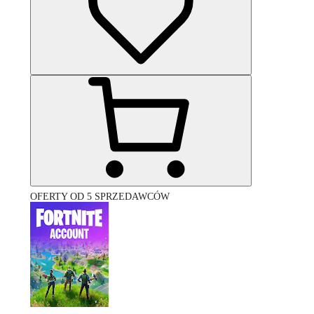
OFERTY OD 5 SPRZEDAWCÓW