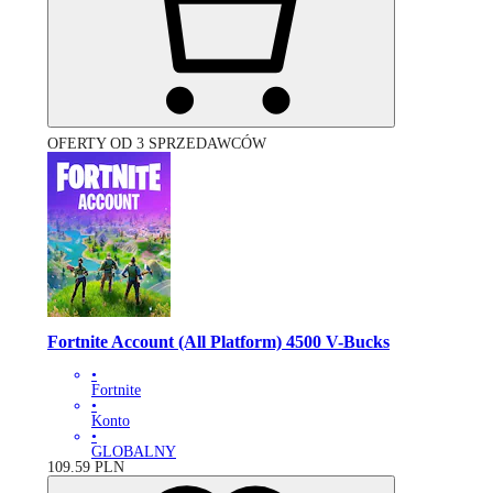
OFERTY OD 3 SPRZEDAWCÓW
Fortnite Account (All Platform) 4500 V-Bucks
•
Fortnite
•
Konto
•
GLOBALNY
109.59
PLN