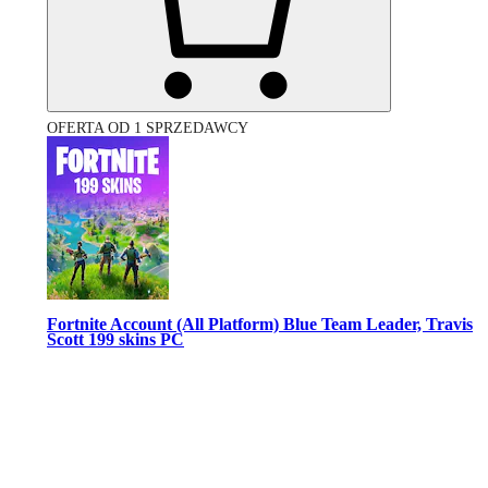
OFERTA OD 1 SPRZEDAWCY
Fortnite Account (All Platform) Blue Team Leader, Travis
Scott 199 skins PC