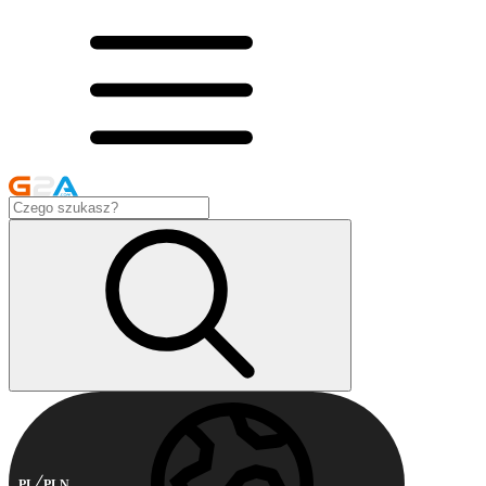
PL
PLN