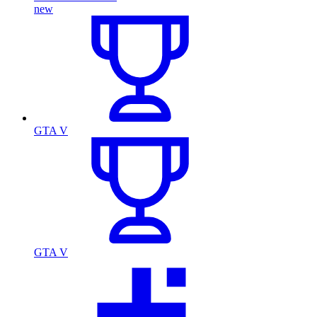
new
GTA V
GTA V