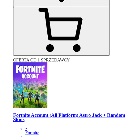
OFERTA OD 1 SPRZEDAWCY
Fortnite Account (All Platform) Astro Jack + Random
Skins
•
Fortnite