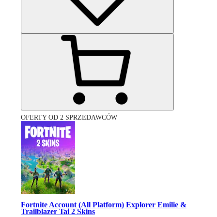
OFERTY OD 2 SPRZEDAWCÓW
Fortnite Account (All Platform) Explorer Emilie &
Trailblazer Tai 2 Skins