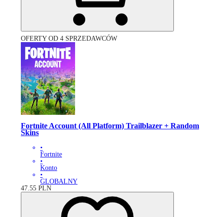
OFERTY OD 4 SPRZEDAWCÓW
Fortnite Account (All Platform) Trailblazer + Random
Skins
•
Fortnite
•
Konto
•
GLOBALNY
47.55
PLN