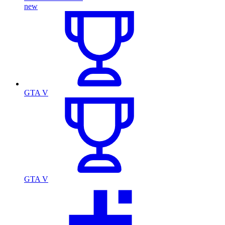
new
GTA V
GTA V