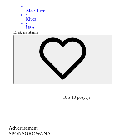
Xbox Live
•
Klucz
•
USA
Brak na stanie
10
z 10 pozycji
Advertisement
SPONSOROWANA