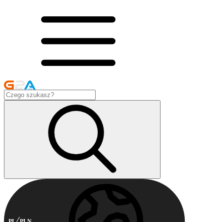
PL
PLN