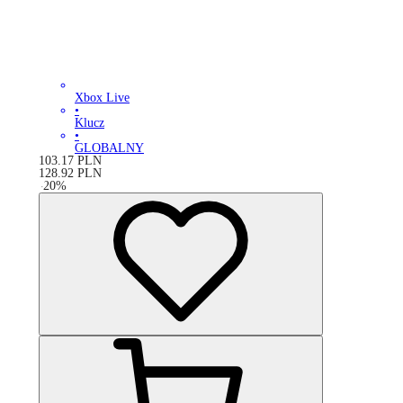
Xbox Live
•
Klucz
•
GLOBALNY
103.17
PLN
128.92
PLN
-
20
%