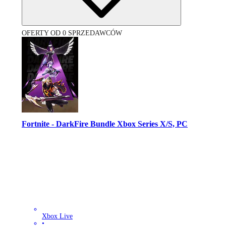
OFERTY OD 0 SPRZEDAWCÓW
Fortnite - DarkFire Bundle Xbox Series X/S, PC
Xbox Live
•