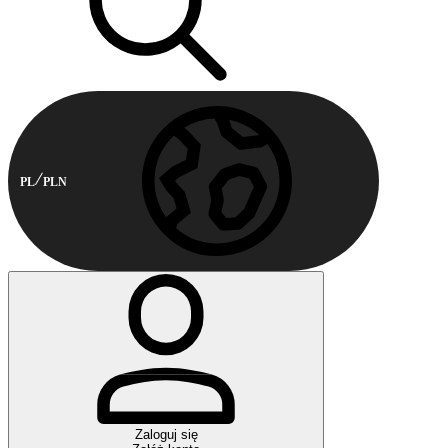
PL
PLN
Zaloguj się