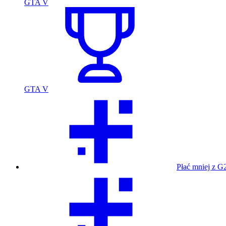
GTA V
GTA V
Płać mniej z G