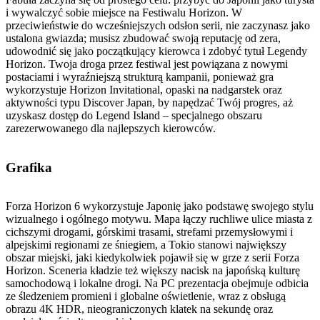
i wywalczyć sobie miejsce na Festiwalu Horizon. W
przeciwieństwie do wcześniejszych odsłon serii, nie zaczynasz jako
ustalona gwiazda; musisz zbudować swoją reputację od zera,
udowodnić się jako początkujący kierowca i zdobyć tytuł Legendy
Horizon. Twoja droga przez festiwal jest powiązana z nowymi
postaciami i wyraźniejszą strukturą kampanii, ponieważ gra
wykorzystuje Horizon Invitational, opaski na nadgarstek oraz
aktywności typu Discover Japan, by napędzać Twój progres, aż
uzyskasz dostęp do Legend Island – specjalnego obszaru
zarezerwowanego dla najlepszych kierowców.
Grafika
Forza Horizon 6 wykorzystuje Japonię jako podstawę swojego stylu
wizualnego i ogólnego motywu. Mapa łączy ruchliwe ulice miasta z
cichszymi drogami, górskimi trasami, strefami przemysłowymi i
alpejskimi regionami ze śniegiem, a Tokio stanowi największy
obszar miejski, jaki kiedykolwiek pojawił się w grze z serii Forza
Horizon. Sceneria kładzie też większy nacisk na japońską kulturę
samochodową i lokalne drogi. Na PC prezentacja obejmuje odbicia
ze śledzeniem promieni i globalne oświetlenie, wraz z obsługą
obrazu 4K HDR, nieograniczonych klatek na sekundę oraz