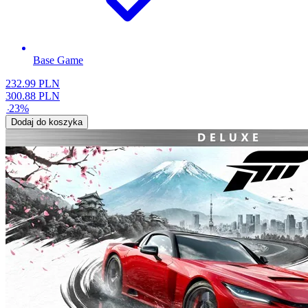
Base Game
232.99
PLN
300.88
PLN
-
23
%
Dodaj do koszyka