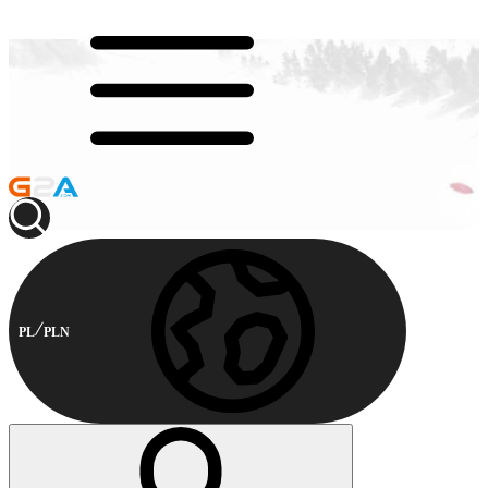
PL
PLN