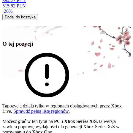
384.27
PLN
515.82
PLN
-
26
%
Dodaj do koszyka
O tej pozycji
Tapozycja działa tylko w regionach obsługiwanych przez Xbox
Live.
Sprawdź pełną listę regionów
.
Możesz grać w ten tytuł na
PC
i
Xbox Series X/S
, ta wersja
zawiera poprawę wydajności dla generacji Xbox Series X/S w
porównaniu do Xbox One.