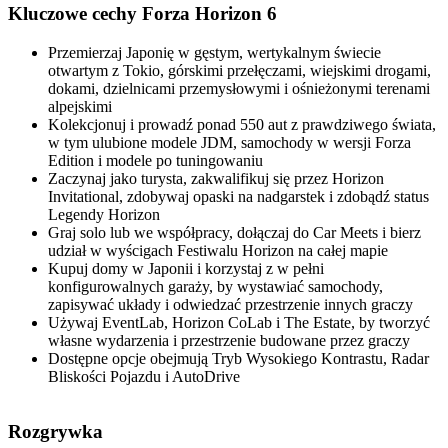
Kluczowe cechy Forza Horizon 6
Przemierzaj Japonię w gęstym, wertykalnym świecie
otwartym z Tokio, górskimi przełęczami, wiejskimi drogami,
dokami, dzielnicami przemysłowymi i ośnieżonymi terenami
alpejskimi
Kolekcjonuj i prowadź ponad 550 aut z prawdziwego świata,
w tym ulubione modele JDM, samochody w wersji Forza
Edition i modele po tuningowaniu
Zaczynaj jako turysta, zakwalifikuj się przez Horizon
Invitational, zdobywaj opaski na nadgarstek i zdobądź status
Legendy Horizon
Graj solo lub we współpracy, dołączaj do Car Meets i bierz
udział w wyścigach Festiwalu Horizon na całej mapie
Kupuj domy w Japonii i korzystaj z w pełni
konfigurowalnych garaży, by wystawiać samochody,
zapisywać układy i odwiedzać przestrzenie innych graczy
Używaj EventLab, Horizon CoLab i The Estate, by tworzyć
własne wydarzenia i przestrzenie budowane przez graczy
Dostępne opcje obejmują Tryb Wysokiego Kontrastu, Radar
Bliskości Pojazdu i AutoDrive
Rozgrywka