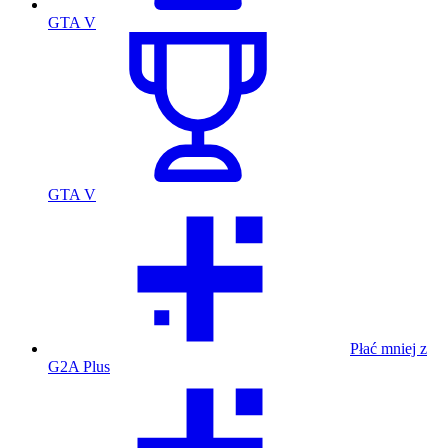
GTA V
GTA V
Płać mniej z
G2A Plus