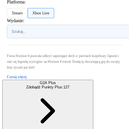
Platforma:
Steam
Xbox Live
Wydanie:
Forza Horizon 6 pozwala odkryć zapierające dech w piersiach krajobrazy Japonii i
stać się legendą wyścigów na Horizon Festival. Dodaj tę ekscytującą grę do swojej
listy życzeń już dziś!
Czytaj więcej
G2A Plus
Zdobądź Punkty Plus:
127