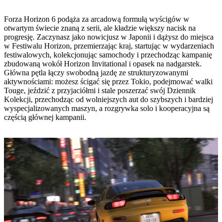
Forza Horizon 6 podąża za arcadową formułą wyścigów w
otwartym świecie znaną z serii, ale kładzie większy nacisk na
progresję. Zaczynasz jako nowicjusz w Japonii i dążysz do miejsca
w Festiwalu Horizon, przemierzając kraj, startując w wydarzeniach
festiwalowych, kolekcjonując samochody i przechodząc kampanię
zbudowaną wokół Horizon Invitational i opasek na nadgarstek.
Główna pętla łączy swobodną jazdę ze strukturyzowanymi
aktywnościami: możesz ścigać się przez Tokio, podejmować walki
Touge, jeździć z przyjaciółmi i stale poszerzać swój Dziennik
Kolekcji, przechodząc od wolniejszych aut do szybszych i bardziej
wyspecjalizowanych maszyn, a rozgrywka solo i kooperacyjna są
częścią głównej kampanii.