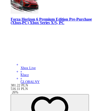
Forza Horizon 6 Premium Edition Pre-Purchase
(Xbox,PC) Xbox Series X/S, PC
Xbox Live
•
Klucz
•
GLOBALNY
381.22
PLN
516.11
PLN
-
26
%