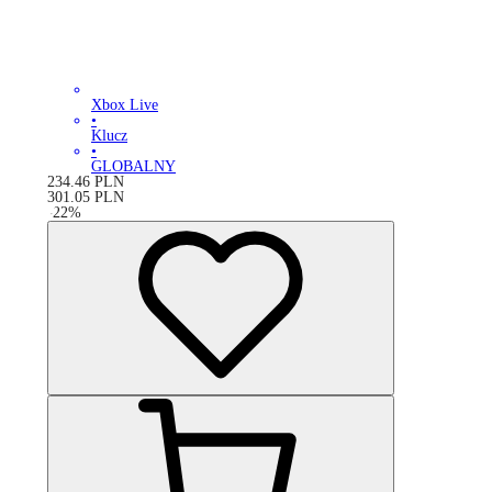
Xbox Live
•
Klucz
•
GLOBALNY
234.46
PLN
301.05
PLN
-
22
%