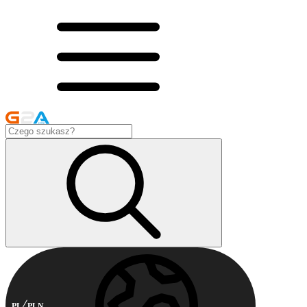
PL
PLN