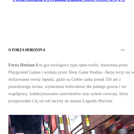
O FORZA HORIZON 6
Xbox Live
•
Konto
Forza Horizon 6
to gra wyścigowa typu open‑world, stworzona przez
•
GLOBALNY
Playground Games i wydana przez Xbox Game Studios. Akcja toczy się 
221.23
PLN
516.11
PLN
stylizowanej wersji Japonii, gdzie na Ciebie czeka ponad 550 aut z
-
57
%
prawdziwego świata, wydarzenia festiwalowe dla jednego gracza i we
współpracy, kolekcjonowanie samochodów oraz system rozwoju, który
przeprowadzi Cię od roli turysty do statusu Legendy Horizon.