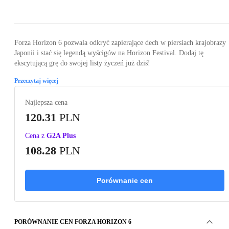
Loading...
Loading...
Loading...
Loading...
Loading
Forza Horizon 6 pozwala odkryć zapierające dech w piersiach krajobrazy
Japonii i stać się legendą wyścigów na Horizon Festival. Dodaj tę
ekscytującą grę do swojej listy życzeń już dziś!
Przeczytaj więcej
Najlepsza cena
120.31
PLN
Cena z
G2A Plus
108.28
PLN
Porównanie cen
PORÓWNANIE CEN FORZA HORIZON 6