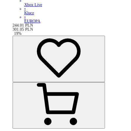
Xbox Live
•
Klucz
•
EUROPA
244.01
PLN
301.05
PLN
-
19
%