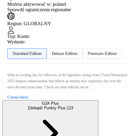
Możesz aktywować w:
poland
Sprawdź ograniczenia regionalne
Region
:
GLOBALNY
Typ
:
Konto
Wydanie:
Standard Edition
Deluxe Edition
Premium Edition
What an exciting day for followers of the legendary racing series! Forza Motorsport
2023 features enhancements that deliver an entirely new experience for even the
most devoted series fans. Check out what vehicles are av ...
Czytaj więcej
G2A Plus
Zdobądź Punkty Plus:
123