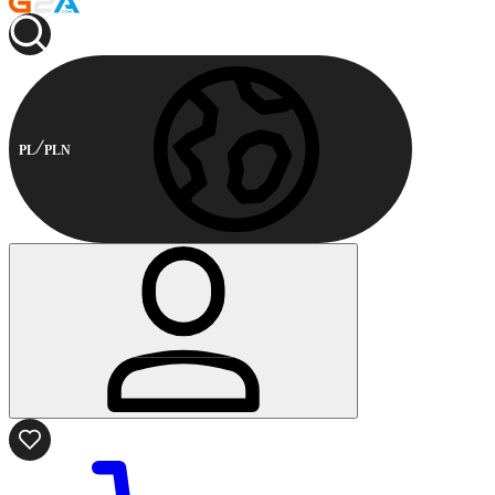
PL
PLN