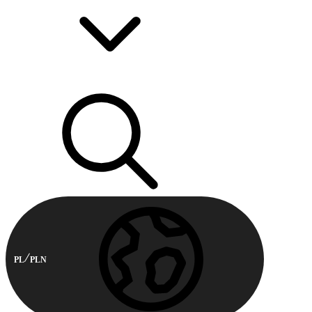
PL
PLN