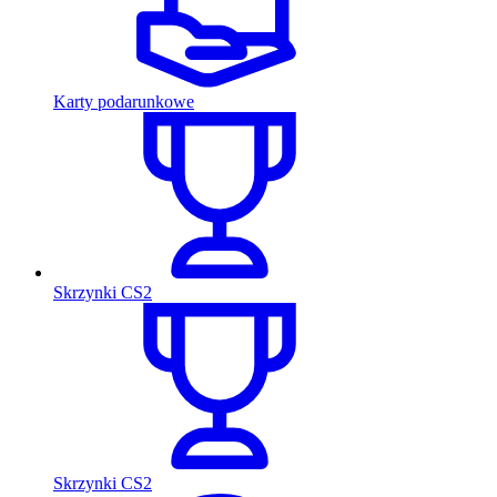
Karty podarunkowe
Skrzynki CS2
Skrzynki CS2