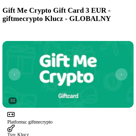
Gift Me Crypto Gift Card 3 EUR -
giftmecrypto Klucz - GLOBALNY
1
/
2
Platforma
:
giftmecrypto
Typ
:
Klucz