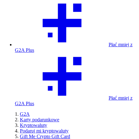
Płać mniej z
G2A Plus
Płać mniej z
G2A Plus
G2A
Karty podarunkowe
Kryptowaluty
Podaruj mi kryptowaluty
Gift Me Crypto Gift Card