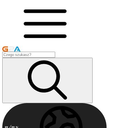
PL
PLN