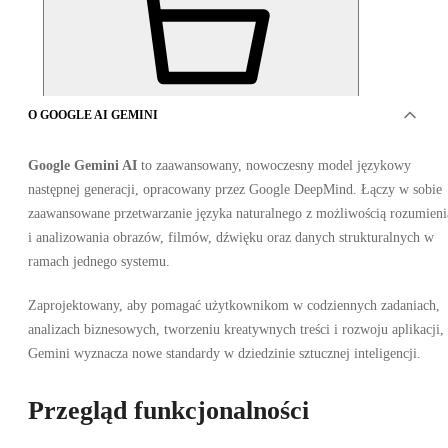
O GOOGLE AI GEMINI
OFERTA OD 1 SPRZEDAWCY
Google Gemini AI
to zaawansowany, nowoczesny model językowy
następnej generacji, opracowany przez Google DeepMind. Łączy w sobie
zaawansowane przetwarzanie języka naturalnego z możliwością rozumieni
i analizowania obrazów, filmów, dźwięku oraz danych strukturalnych w
ramach jednego systemu.
Zaprojektowany, aby pomagać użytkownikom w codziennych zadaniach,
Google AI Gemini Advanced 3 miesiące
analizach biznesowych, tworzeniu kreatywnych treści i rozwoju aplikacji,
Gemini wyznacza nowe standardy w dziedzinie sztucznej inteligencji.
•
Gemini
•
Link zapraszający
Przegląd funkcjonalności
•
GLOBALNY
9.75
PLN