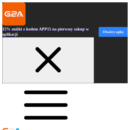
15% zniżki z kodem APP15 na pierwszy zakup w
Otwórz apkę
aplikacji