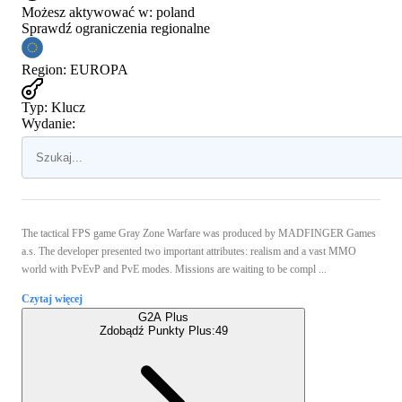
Możesz aktywować w:
poland
Sprawdź ograniczenia regionalne
Region
:
EUROPA
Typ
:
Klucz
Wydanie:
The tactical FPS game Gray Zone Warfare was produced by MADFINGER Games
a.s. The developer presented two important attributes: realism and a vast MMO
world with PvEvP and PvE modes. Missions are waiting to be compl ...
Czytaj więcej
G2A Plus
Zdobądź Punkty Plus:
49