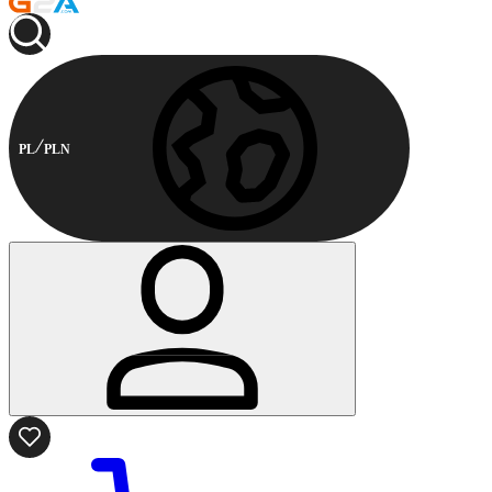
PL
PLN