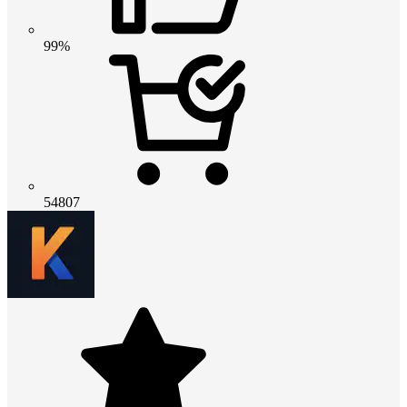
99%
54807