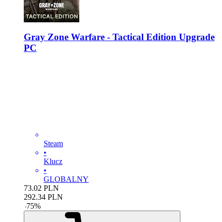
Gray Zone Warfare - Tactical Edition Upgrade
PC
Steam
•
Klucz
•
GLOBALNY
73.02
PLN
292.34
PLN
-
75
%