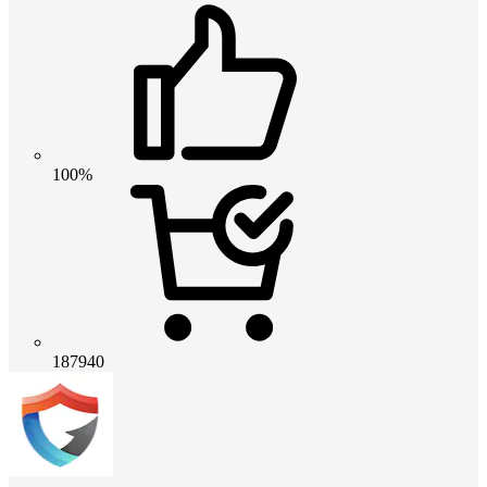
100%
187940