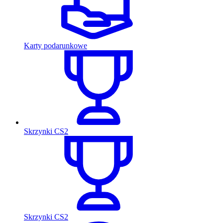
Karty podarunkowe
Skrzynki CS2
Skrzynki CS2