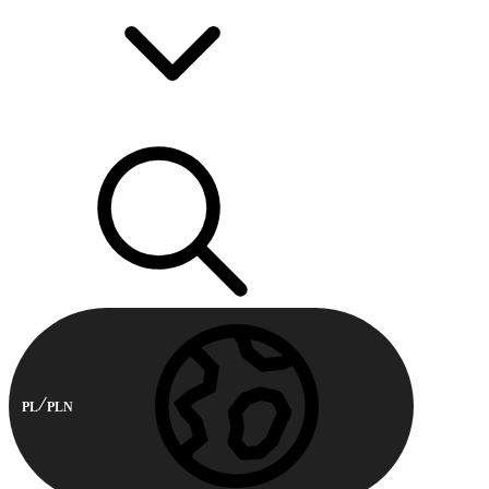
PL
PLN