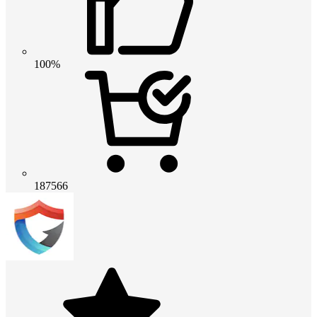
100%
187566