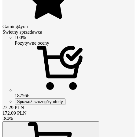
Gaming4you
Świetny sprzedawca
100%
Pozytywne oceny
187566
Sprawdź szczegóły oferty
27.29
PLN
172.09
PLN
-
84
%