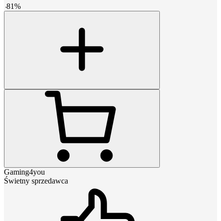
-
81
%
Gaming4you
Świetny sprzedawca