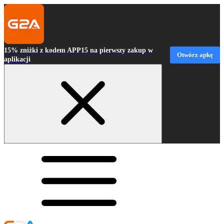
15% zniżki z kodem APP15 na pierwszy zakup w
Otwórz apkę
aplikacji