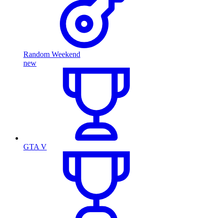
Random Weekend
new
GTA V