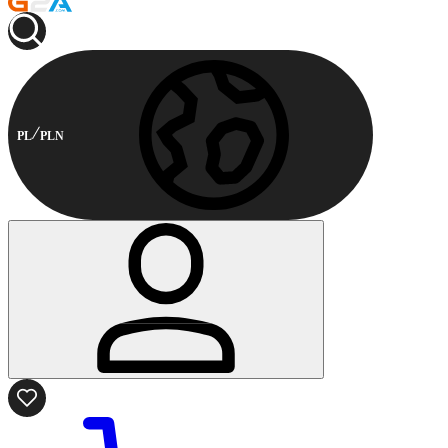
PL
PLN