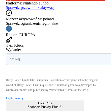
Platforma
:
Nintendo eShop
Sprawdź przewodnik aktywacji
Możesz aktywować w:
poland
Sprawdź ograniczenia regionalne
Region
:
EUROPA
Typ
:
Klucz
Wydanie:
Harry Potter: Quidditch Champions is an action arcade game set in the magical
world of Harry Potter. This unique sports simulation game was developed by
Unbroken Studios and published by Warner Bros. Games on the 3rd of ...
Czytaj więcej
G2A Plus
Zdobądź Punkty Plus:
51