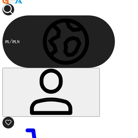
PL
PLN