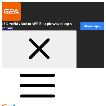
15% zniżki z kodem APP15 na pierwszy zakup w
Otwórz apkę
aplikacji