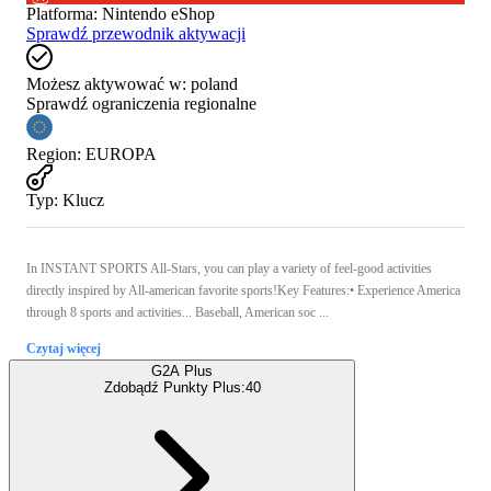
Platforma
:
Nintendo eShop
Sprawdź przewodnik aktywacji
Możesz aktywować w:
poland
Sprawdź ograniczenia regionalne
Region
:
EUROPA
Typ
:
Klucz
In INSTANT SPORTS All-Stars, you can play a variety of feel-good activities
directly inspired by All-american favorite sports!Key Features:• Experience America
through 8 sports and activities... Baseball, American soc ...
Czytaj więcej
G2A Plus
Zdobądź Punkty Plus:
40