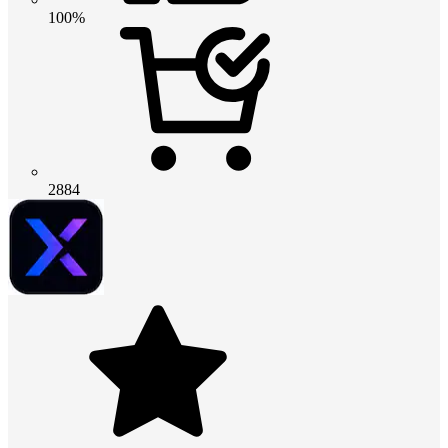
100%
2884