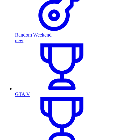
Random Weekend
new
GTA V