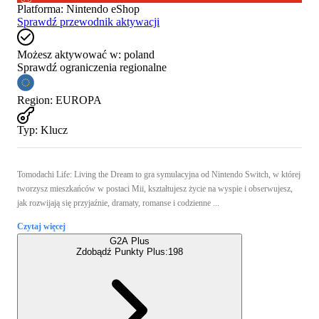
Platforma
:
Nintendo eShop
Sprawdź przewodnik aktywacji
Możesz aktywować w:
poland
Sprawdź ograniczenia regionalne
Region
:
EUROPA
Typ
:
Klucz
Tomodachi Life: Living the Dream to gra symulacyjna od Nintendo Switch, w której
tworzysz mieszkańców w postaci Mii, kształtujesz życie na wyspie i obserwujesz,
jak rozwijają się przyjaźnie, dramaty, romanse i codzienne ...
Czytaj więcej
G2A Plus
Zdobądź Punkty Plus:
198