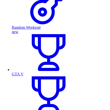
Random Weekend
new
GTA V