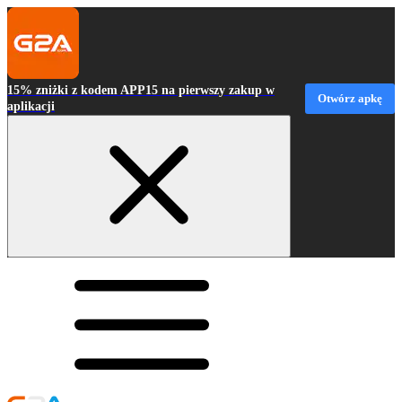
15% zniżki z kodem APP15 na pierwszy zakup w
Otwórz apkę
aplikacji