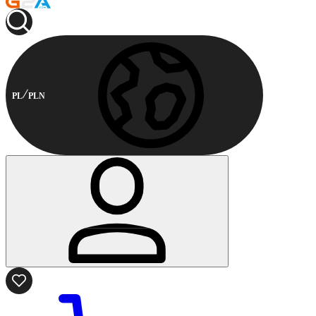
PL
PLN