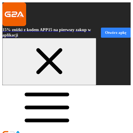
15% zniżki z kodem APP15 na pierwszy zakup w
Otwórz apkę
aplikacji