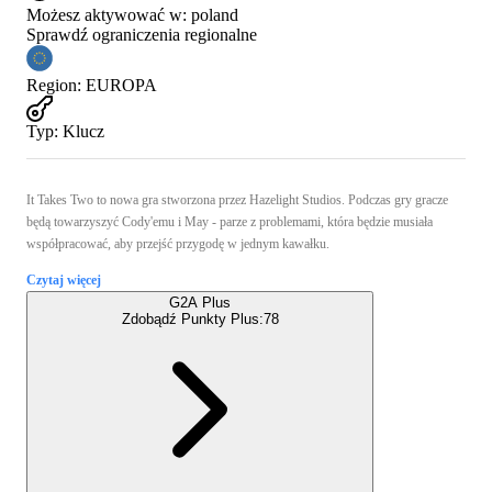
Możesz aktywować w:
poland
Sprawdź ograniczenia regionalne
Region
:
EUROPA
Typ
:
Klucz
It Takes Two to nowa gra stworzona przez Hazelight Studios. Podczas gry gracze
będą towarzyszyć Cody'emu i May - parze z problemami, która będzie musiała
współpracować, aby przejść przygodę w jednym kawałku.
Czytaj więcej
G2A Plus
Zdobądź Punkty Plus:
78