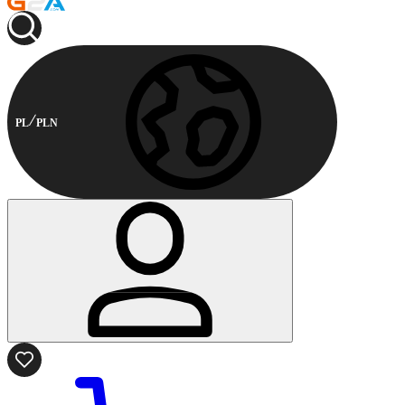
PL
PLN