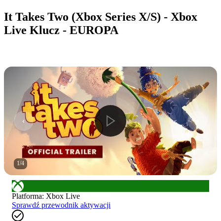
It Takes Two (Xbox Series X/S) - Xbox
Live Klucz - EUROPA
1
/
4
Platforma
:
Xbox Live
Sprawdź przewodnik aktywacji