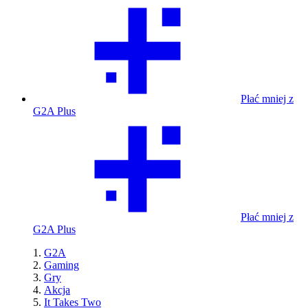
Płać mniej z
G2A Plus
Płać mniej z
G2A Plus
G2A
Gaming
Gry
Akcja
It Takes Two