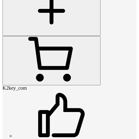
K2key_com