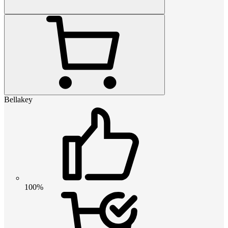
Bellakey
100%