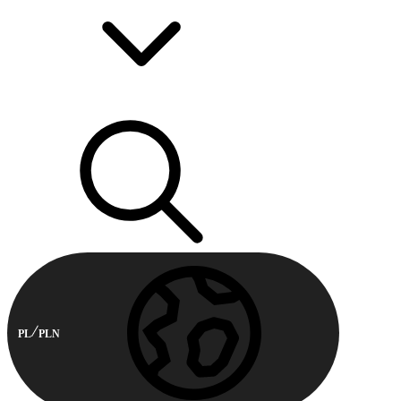
PL
PLN