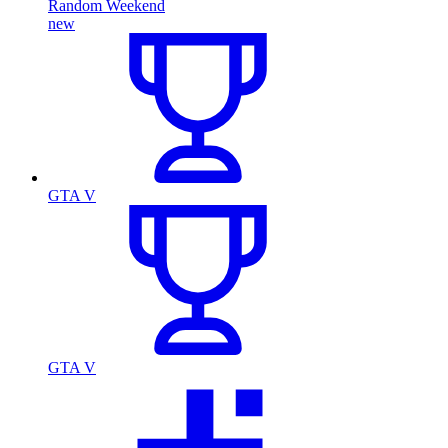
Random Weekend
new
GTA V
GTA V