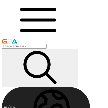
PL
PLN