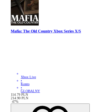
Mafia: The Old Country Xbox Series X/S
Xbox Live
•
Konto
•
GLOBALNY
114.79
PLN
214.90
PLN
-
47
%