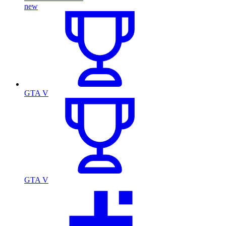
new
GTA V
GTA V