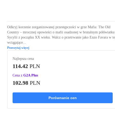
Loading...
Loading...
Loading...
Loading...
Loading
Odkryj korzenie zorganizowanej przestępczości w grze Mafia: The Old
Country – mrocznej opowieści o mafii osadzonej w brutalnym półświatku
Sycylii z początku XX wieku. Walcz o przetrwanie jako Enzo Favara w te
wciągające...
Przeczytaj więcej
Najlepsza cena
114.42
PLN
Cena z
G2A Plus
102.98
PLN
Porównanie cen