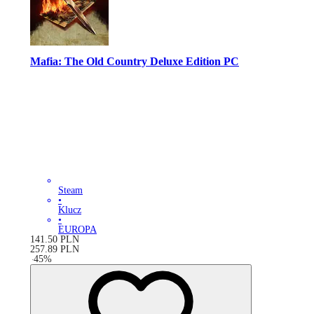
Mafia: The Old Country Deluxe Edition PC
Steam
•
Klucz
•
EUROPA
141.50
PLN
257.89
PLN
-
45
%