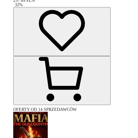
257.89
PLN
-
32
%
OFERTY OD 14 SPRZEDAWCÓW