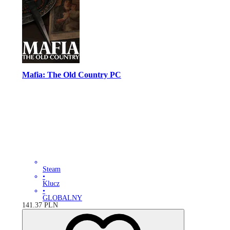
Mafia: The Old Country PC
Steam
•
Klucz
•
GLOBALNY
141.37
PLN