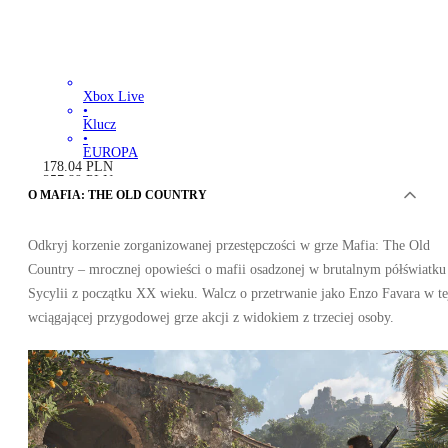
Xbox Live
•
Klucz
•
EUROPA
178.04
PLN
257.89
PLN
-
31
%
O MAFIA: THE OLD COUNTRY
Odkryj korzenie zorganizowanej przestępczości w grze Mafia: The Old
Country – mrocznej opowieści o mafii osadzonej w brutalnym półświatku
Sycylii z początku XX wieku. Walcz o przetrwanie jako Enzo Favara w te
wciągającej przygodowej grze akcji z widokiem z trzeciej osoby.