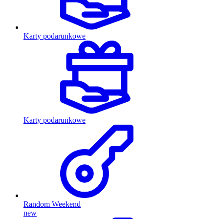
Karty podarunkowe
Karty podarunkowe
Random Weekend
new