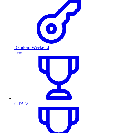
Random Weekend
new
GTA V