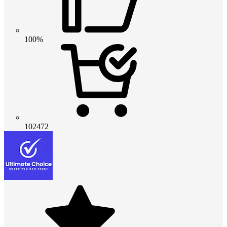
100%
102472