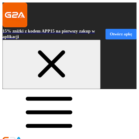
15% zniżki z kodem APP15 na pierwszy zakup w
Otwórz apkę
aplikacji