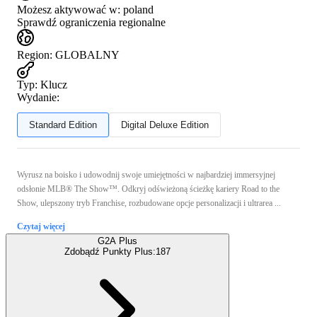
Możesz aktywować w:
poland
Sprawdź ograniczenia regionalne
Region
:
GLOBALNY
Typ
:
Klucz
Wydanie:
Standard Edition
Digital Deluxe Edition
Wyrusz na boisko i udowodnij swoje umiejętności w najbardziej immersyjnej
odsłonie MLB® The Show™. Odkryj odświeżoną ścieżkę kariery Road to the
Show, ulepszony tryb Franchise, rozbudowane opcje personalizacji i ultrarea ...
Czytaj więcej
G2A Plus
Zdobądź Punkty Plus:
187