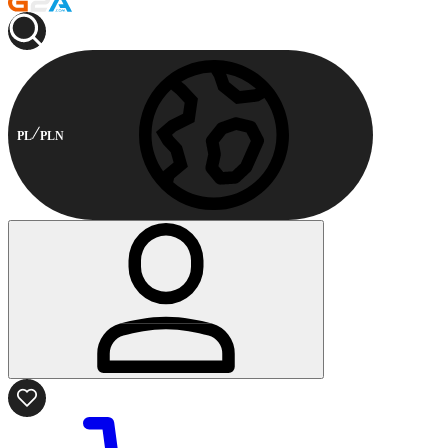
PL
PLN