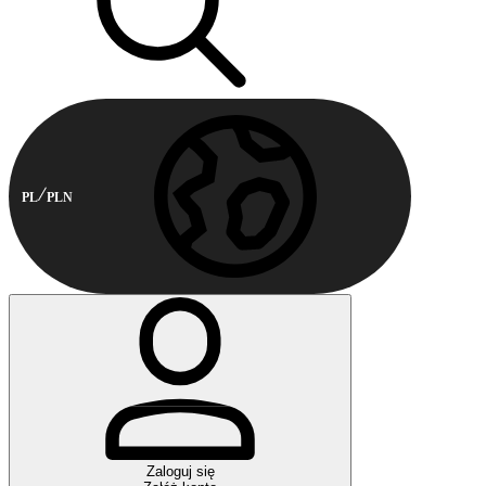
PL
PLN
Zaloguj się