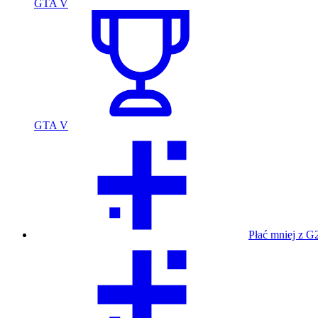
GTA V
GTA V
Płać mniej z G