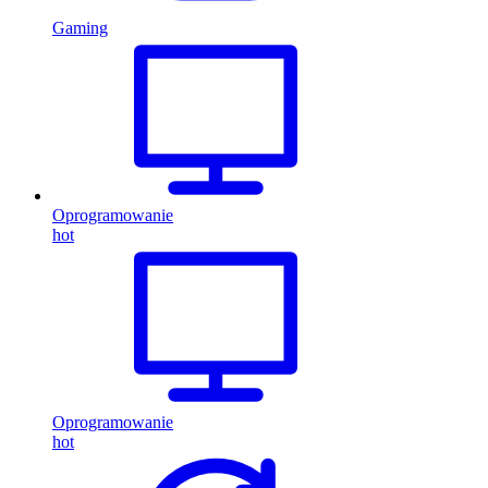
Gaming
Oprogramowanie
hot
Oprogramowanie
hot