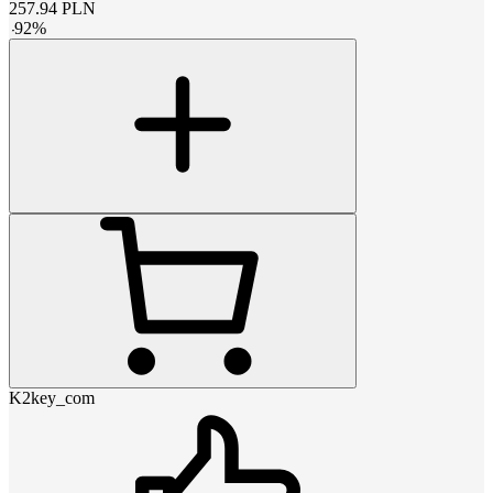
257.94
PLN
-
92
%
K2key_com