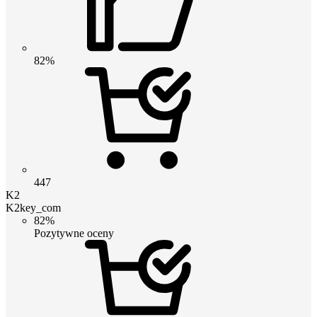
82%
447
K2
K2key_com
82%
Pozytywne oceny