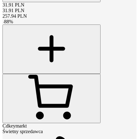
31.91
PLN
31.91
PLN
257.94
PLN
-
88
%
Cdkeymarkt
Świetny sprzedawca