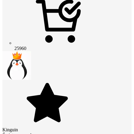
25960
Kinguin