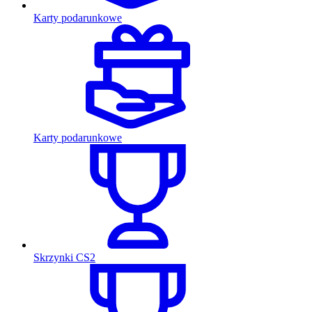
Karty podarunkowe
Karty podarunkowe
Skrzynki CS2