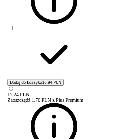
Dodaj do koszyka
16.94 PLN
15.24
PLN
Zaoszczędź
1.70 PLN
z
Plus Premium