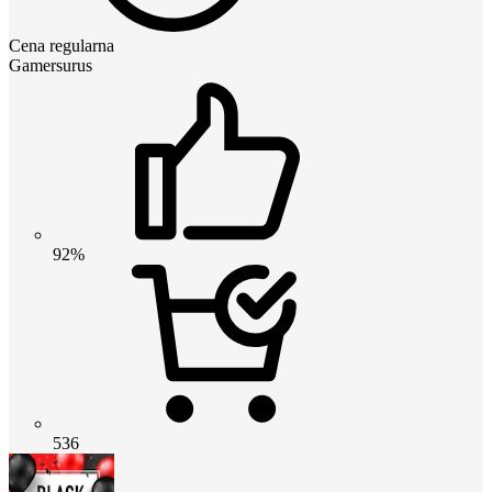
Cena regularna
Gamersurus
92%
536