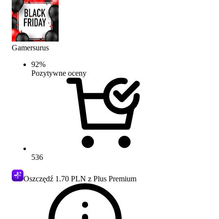
Gamersurus
92
%
Pozytywne oceny
536
Oszczędź
1.70 PLN
z Plus Premium