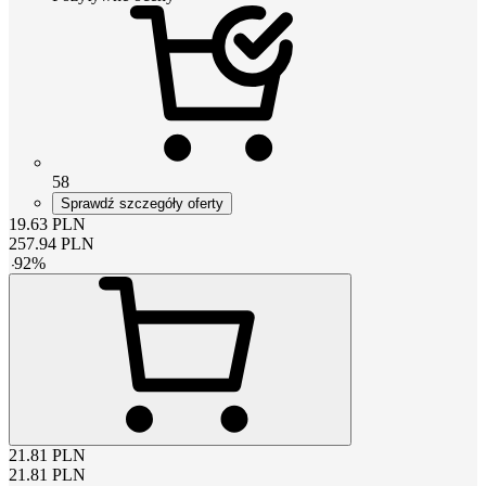
58
Sprawdź szczegóły oferty
19.63
PLN
257.94
PLN
-
92
%
21.81
PLN
21.81
PLN