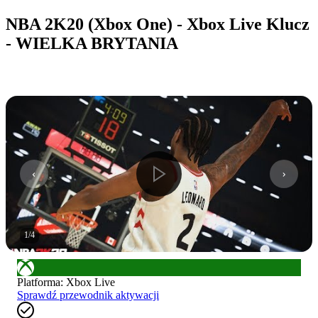
NBA 2K20 (Xbox One) - Xbox Live Klucz
- WIELKA BRYTANIA
1
/
4
Platforma
:
Xbox Live
Sprawdź przewodnik aktywacji