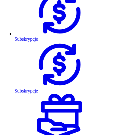
Subskrypcje
Subskrypcje