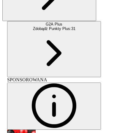
G2A Plus
Zdobądź Punkty Plus:
31
SPONSOROWANA