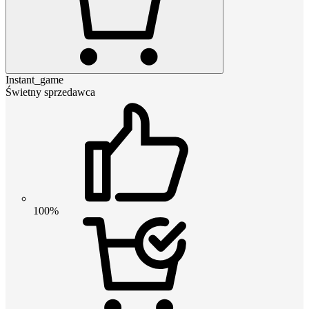
Instant_game
Świetny sprzedawca
100%