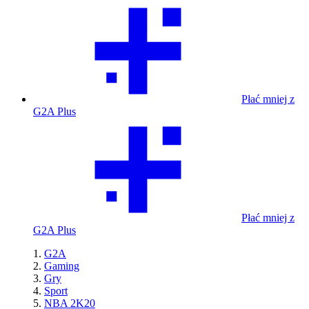
Płać mniej z
G2A Plus
Płać mniej z
G2A Plus
G2A
Gaming
Gry
Sport
NBA 2K20