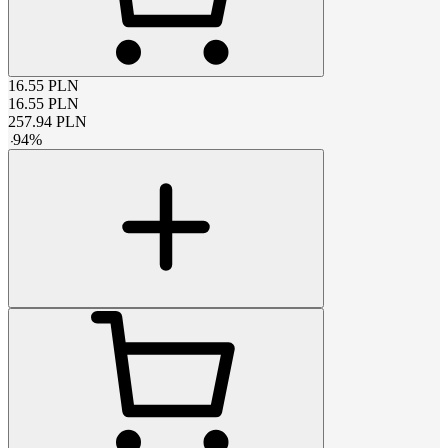
16.55
PLN
16.55
PLN
257.94
PLN
-
94
%