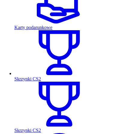
Karty podarunkowe
Skrzynki CS2
Skrzynki CS2