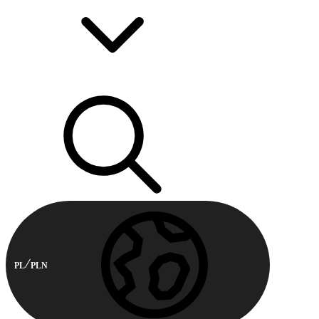
PL
PLN