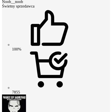
Noob__noob
Świetny sprzedawca
100%
7855