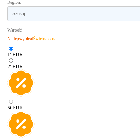
Region:
Wartość:
Najlepszy deal
Świetna cena
15
EUR
25
EUR
50
EUR