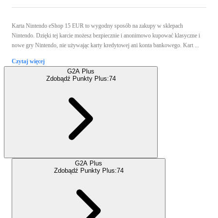
Karta Nintendo eShop 15 EUR to wygodny sposób na zakupy w sklepach
Nintendo. Dzięki tej karcie możesz bezpiecznie i anonimowo kupować klasyczne i
nowe gry Nintendo, nie używając karty kredytowej ani konta bankowego. Kart ...
Czytaj więcej
G2A Plus
Zdobądź Punkty Plus:
74
G2A Plus
Zdobądź Punkty Plus:
74