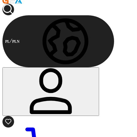
PL
PLN