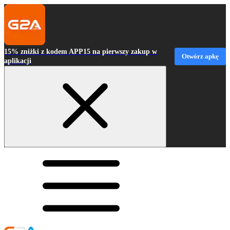
15% zniżki z kodem APP15 na pierwszy zakup w
Otwórz apkę
aplikacji