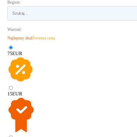
Region:
Wartość:
Najlepszy deal
Świetna cena
75
EUR
15
EUR