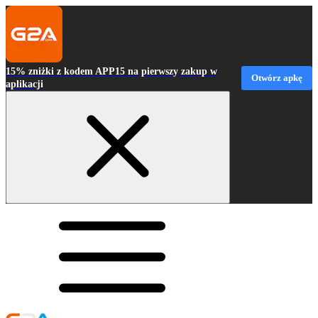
15% zniżki z kodem APP15 na pierwszy zakup w
Otwórz apkę
aplikacji