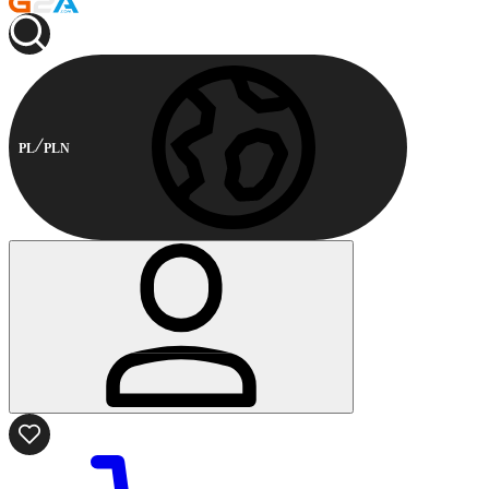
PL
PLN