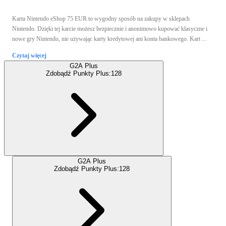
Karta Nintendo eShop 75 EUR to wygodny sposób na zakupy w sklepach
Nintendo. Dzięki tej karcie możesz bezpiecznie i anonimowo kupować klasyczne i
nowe gry Nintendo, nie używając karty kredytowej ani konta bankowego. Kart ...
Czytaj więcej
G2A Plus
Zdobądź Punkty Plus:
128
G2A Plus
Zdobądź Punkty Plus:
128