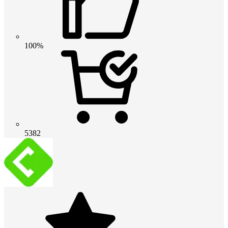
100%
5382