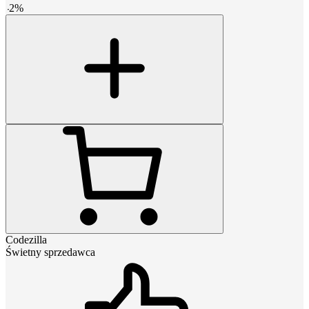
-
2
%
Codezilla
Świetny sprzedawca