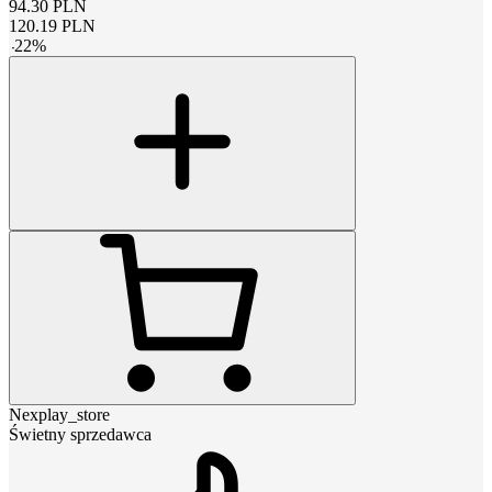
94.30
PLN
120.19
PLN
-
22
%
Nexplay_store
Świetny sprzedawca