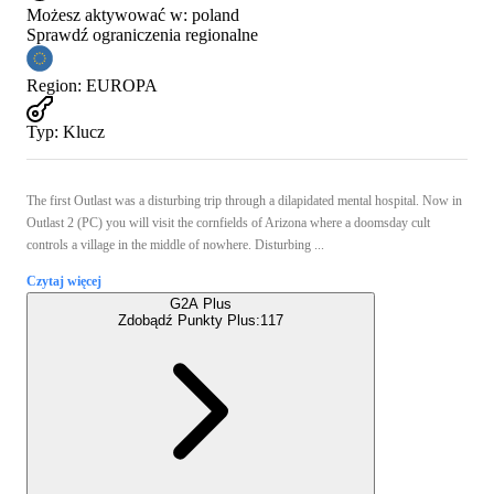
Możesz aktywować w:
poland
Sprawdź ograniczenia regionalne
Region
:
EUROPA
Typ
:
Klucz
The first Outlast was a disturbing trip through a dilapidated mental hospital. Now in
Outlast 2 (PC) you will visit the cornfields of Arizona where a doomsday cult
controls a village in the middle of nowhere. Disturbing ...
Czytaj więcej
G2A Plus
Zdobądź Punkty Plus:
117