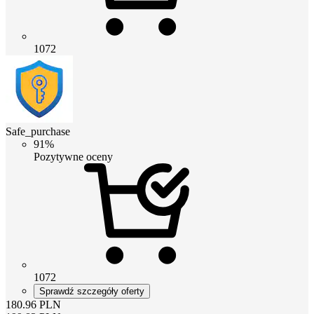
1072
Safe_purchase
91%
Pozytywne oceny
1072
Sprawdź szczegóły oferty
180.96
PLN