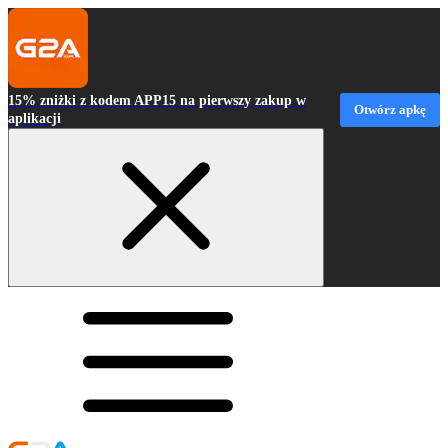
15% zniżki z kodem APP15 na pierwszy zakup w
Otwórz apkę
aplikacji