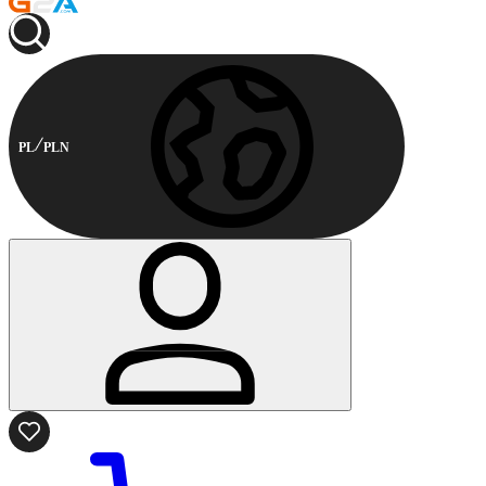
PL
PLN