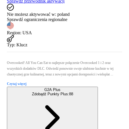
Sprawdź przewodnik aktywacji
Nie możesz aktywować w:
poland
Sprawdź ograniczenia regionalne
Region
:
USA
Typ
:
Klucz
Overcooked! All You Can Eat to najlepsze połączenie Overcooked 1 i 2 oraz
wszystkich dodatków DLC. Odwiedź ponownie swoje ulubione kuchnie w tej
chaotycznej grze kulinarnej, teraz z nowymi opcjami dostępności i wieloplat ...
Czytaj więcej
G2A Plus
Zdobądź Punkty Plus:
88