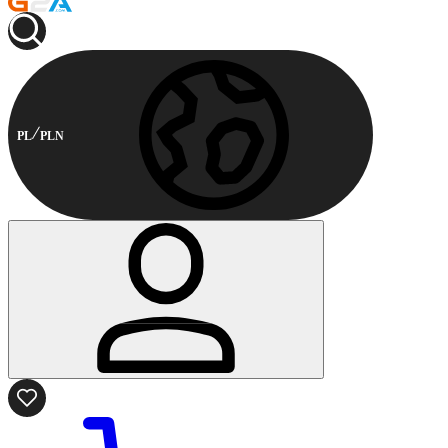
PL
PLN