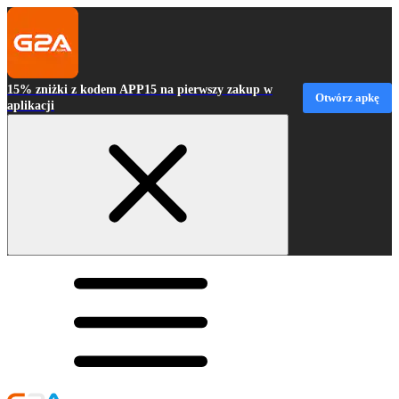
15% zniżki z kodem APP15 na pierwszy zakup w
Otwórz apkę
aplikacji