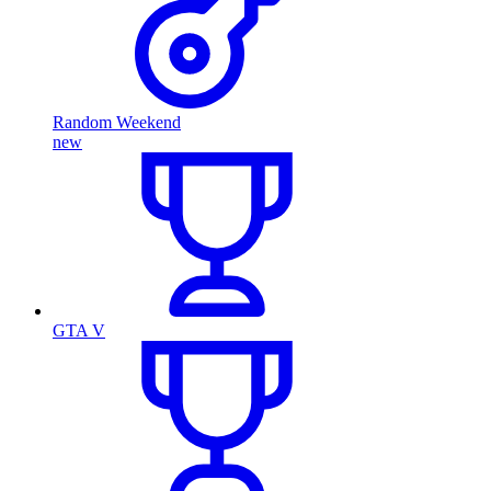
Random Weekend
new
GTA V