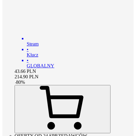
Steam
•
Klucz
•
GLOBALNY
43.66
PLN
214.90
PLN
-
80
%
OFERTY OD 24 SPRZEDAWCÓW