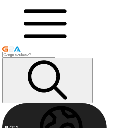
PL
PLN