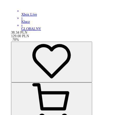
Xbox Live
•
Klucz
•
GLOBALNY
38.34
PLN
129.00
PLN
-
70
%