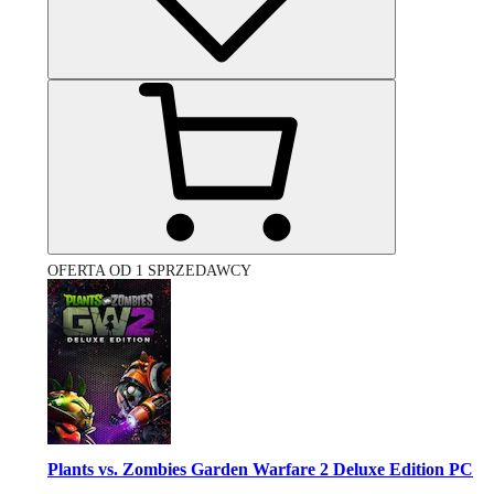
OFERTA OD 1 SPRZEDAWCY
Plants vs. Zombies Garden Warfare 2 Deluxe Edition PC