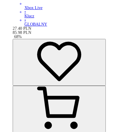
Xbox Live
•
Klucz
•
GLOBALNY
27.40
PLN
85.98
PLN
-
68
%