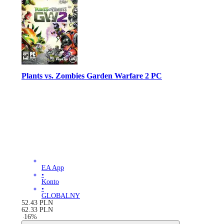
Plants vs. Zombies Garden Warfare 2 PC
EA App
•
Konto
•
GLOBALNY
52.43
PLN
62.33
PLN
-
16
%