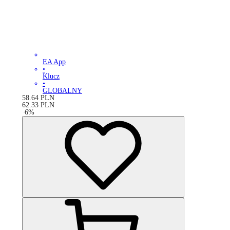
EA App
•
Klucz
•
GLOBALNY
58.64
PLN
62.33
PLN
-
6
%