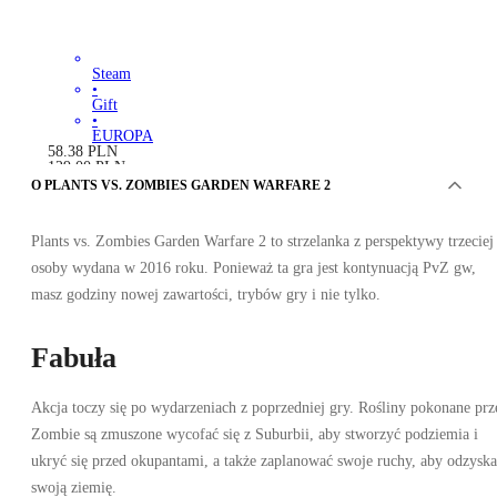
Steam
•
Gift
•
EUROPA
58.38
PLN
129.00
PLN
-
55
%
O PLANTS VS. ZOMBIES GARDEN WARFARE 2
Plants vs. Zombies Garden Warfare 2 to strzelanka z perspektywy trzeciej
osoby wydana w 2016 roku. Ponieważ ta gra jest kontynuacją PvZ gw,
masz godziny nowej zawartości, trybów gry i nie tylko.
Fabuła
Akcja toczy się po wydarzeniach z poprzedniej gry. Rośliny pokonane prz
Zombie są zmuszone wycofać się z Suburbii, aby stworzyć podziemia i
ukryć się przed okupantami, a także zaplanować swoje ruchy, aby odzysk
swoją ziemię.